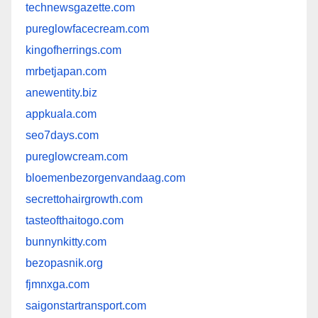
technewsgazette.com
pureglowfacecream.com
kingofherrings.com
mrbetjapan.com
anewentity.biz
appkuala.com
seo7days.com
pureglowcream.com
bloemenbezorgenvandaag.com
secrettohairgrowth.com
tasteofthaitogo.com
bunnynkitty.com
bezopasnik.org
fjmnxga.com
saigonstartransport.com