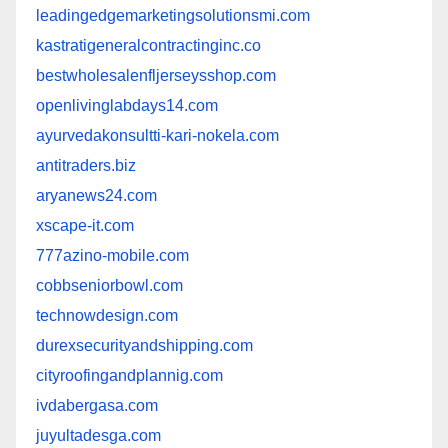
leadingedgemarketingsolutionsmi.com
kastratigeneralcontractinginc.co
bestwholesalenfljerseysshop.com
openlivinglabdays14.com
ayurvedakonsultti-kari-nokela.com
antitraders.biz
aryanews24.com
xscape-it.com
777azino-mobile.com
cobbseniorbowl.com
technowdesign.com
durexsecurityandshipping.com
cityroofingandplannig.com
ivdabergasa.com
juyultadesga.com