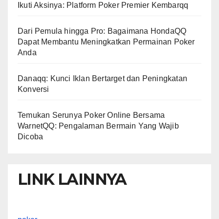
Ikuti Aksinya: Platform Poker Premier Kembarqq
Dari Pemula hingga Pro: Bagaimana HondaQQ
Dapat Membantu Meningkatkan Permainan Poker
Anda
Danaqq: Kunci Iklan Bertarget dan Peningkatan
Konversi
Temukan Serunya Poker Online Bersama
WarnetQQ: Pengalaman Bermain Yang Wajib
Dicoba
LINK LAINNYA