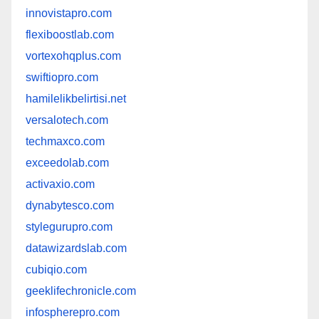
innovistapro.com
flexiboostlab.com
vortexohqplus.com
swiftiopro.com
hamilelikbelirtisi.net
versalotech.com
techmaxco.com
exceedolab.com
activaxio.com
dynabytesco.com
stylegurupro.com
datawizardslab.com
cubiqio.com
geeklifechronicle.com
infospherepro.com