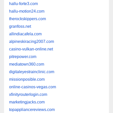
hallu-forte3.com
hallu-motion24.com
therockskippers.com
granfoss.net
allindiacafela.com
alpineskiracing2007.com
casino-vulkan-online.net
pitrepower.com
mediatown360.com
digitaleyestrainclinic.com
missionposible.com
online-casinos-vegas.com
xfinityrouterlogin.com
marketingjacks.com
topappliancereviews.com