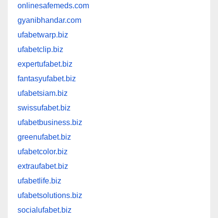
onlinesafemeds.com
gyanibhandar.com
ufabetwarp.biz
ufabetclip.biz
expertufabet.biz
fantasyufabet.biz
ufabetsiam.biz
swissufabet.biz
ufabetbusiness.biz
greenufabet.biz
ufabetcolor.biz
extraufabet.biz
ufabetlife.biz
ufabetsolutions.biz
socialufabet.biz