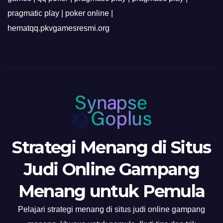
pragmatic play
|
poker online
|
hematqq.pkvgamesresmi.org
Strategi Menang di Situs
Judi Online Gampang
Menang untuk Pemula
Pelajari strategi menang di situs judi online gampang