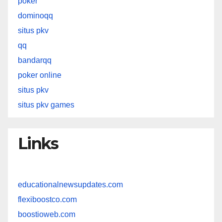
poker
dominoqq
situs pkv
qq
bandarqq
poker online
situs pkv
situs pkv games
Links
educationalnewsupdates.com
flexiboostco.com
boostioweb.com