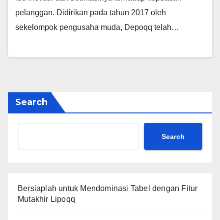
pelanggan. Didirikan pada tahun 2017 oleh
sekelompok pengusaha muda, Depoqq telah…
Search
Search
Bersiaplah untuk Mendominasi Tabel dengan Fitur
Mutakhir Lipoqq