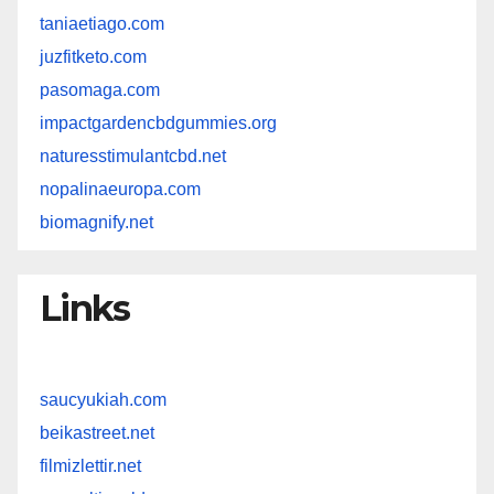
taniaetiago.com
juzfitketo.com
pasomaga.com
impactgardencbdgummies.org
naturesstimulantcbd.net
nopalinaeuropa.com
biomagnify.net
Links
saucyukiah.com
beikastreet.net
filmizlettir.net