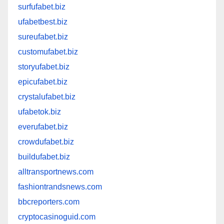
surfufabet.biz
ufabetbest.biz
sureufabet.biz
customufabet.biz
storyufabet.biz
epicufabet.biz
crystalufabet.biz
ufabetok.biz
everufabet.biz
crowdufabet.biz
buildufabet.biz
alltransportnews.com
fashiontrandsnews.com
bbcreporters.com
cryptocasinoguid.com