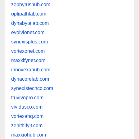
zephyrushub.com
optipathlab.com
dynabytelab.com
evolvionet.com
synexisplus.com
vortexonet.com
maxxifynet.com
innovexahub.com
dynacorelab.com
synexistechco.com
truvivopro.com
vividusco.com
vortexahq.com
zenithifyit.com
maxxiohub.com