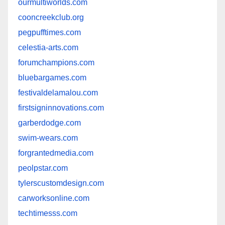
ourmultiworlds.com
cooncreekclub.org
pegpufftimes.com
celestia-arts.com
forumchampions.com
bluebargames.com
festivaldelamalou.com
firstsigninnovations.com
garberdodge.com
swim-wears.com
forgrantedmedia.com
peolpstar.com
tylerscustomdesign.com
carworksonline.com
techtimesss.com