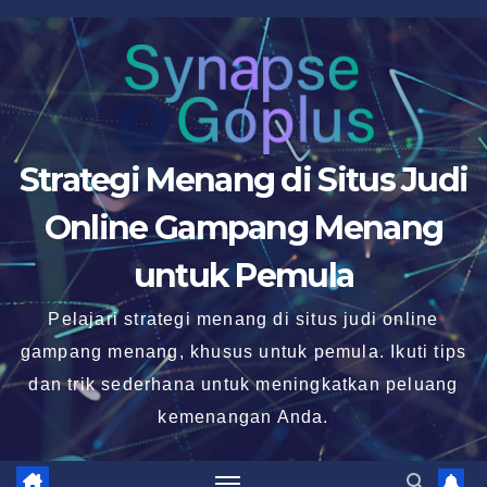
Skip
to
content
Strategi Menang di Situs Judi
Online Gampang Menang
untuk Pemula
Pelajari strategi menang di situs judi online
gampang menang, khusus untuk pemula. Ikuti tips
dan trik sederhana untuk meningkatkan peluang
kemenangan Anda.