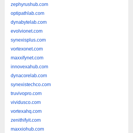
zephyrushub.com
optipathlab.com
dynabytelab.com
evolvionet.com
synexisplus.com
vortexonet.com
maxxifynet.com
innovexahub.com
dynacorelab.com
synexistechco.com
truvivopro.com
vividusco.com
vortexahq.com
zenithifyit.com
maxxiohub.com