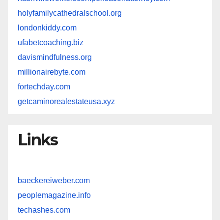
holyfamilycathedralschool.org
londonkiddy.com
ufabetcoaching.biz
davismindfulness.org
millionairebyte.com
fortechday.com
getcaminorealestateusa.xyz
Links
baeckereiweber.com
peoplemagazine.info
techashes.com