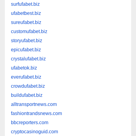
surfufabet.biz
ufabetbest.biz
sureufabet.biz
customufabet.biz
storyufabet.biz
epicufabet.biz
crystalufabet.biz
ufabetok.biz
everufabet.biz
crowdufabet.biz
buildufabet.biz
alltransportnews.com
fashiontrandsnews.com
bbcreporters.com
cryptocasinoguid.com