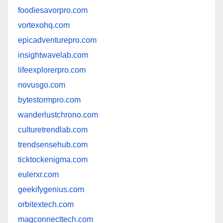
foodiesavorpro.com
vortexohq.com
epicadventurepro.com
insightwavelab.com
lifeexplorerpro.com
novusgo.com
bytestormpro.com
wanderlustchrono.com
culturetrendlab.com
trendsensehub.com
ticktockenigma.com
eulerxr.com
geekifygenius.com
orbitextech.com
magconnecttech.com