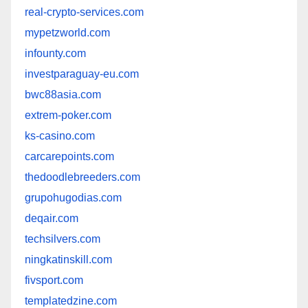
real-crypto-services.com
mypetzworld.com
infounty.com
investparaguay-eu.com
bwc88asia.com
extrem-poker.com
ks-casino.com
carcarepoints.com
thedoodlebreeders.com
grupohugodias.com
deqair.com
techsilvers.com
ningkatinskill.com
fivsport.com
templatedzine.com