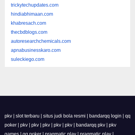
trickytechupdates.com
hindiabhimaan.com
khabresach.com
thecbdblogs.com
autoresearchchemicals.com
apnabusinesskaro.com
suleckiego.com
pkv
|
slot terbaru
|
situs judi bola resmi
|
bandarqq login
|
qq
poker
|
pkv
|
pkv
|
pkv
|
pkv
|
pkv
|
bandarqq pkv
|
pkv
games
|
qq poker
|
pragmatic play
|
pragmatic play
|