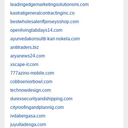
leadingedgemarketingsolutionsmi.com
kastratigeneralcontractinginc.co
bestwholesalenfljerseysshop.com
openlivinglabdays14.com
ayurvedakonsultti-kari-nokela.com
antitraders.biz
aryanews24.com
xscape-it.com
777azino-mobile.com
cobbseniorbowl.com
technowdesign.com
durexsecurityandshipping.com
cityroofingandplannig.com
ivdabergasa.com
juyultadesga.com