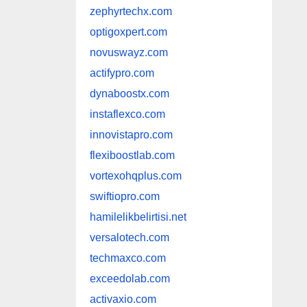
zephyrtechx.com
optigoxpert.com
novuswayz.com
actifypro.com
dynaboostx.com
instaflexco.com
innovistapro.com
flexiboostlab.com
vortexohqplus.com
swiftiopro.com
hamilelikbelirtisi.net
versalotech.com
techmaxco.com
exceedolab.com
activaxio.com