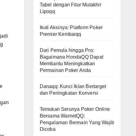
Tabel dengan Fitur Mutakhir
Lipoqq
Ikuti Aksinya: Platform Poker
Premier Kembarqq
jadi
ng
Dari Pemula hingga Pro:
Bagaimana HondaQQ Dapat
Membantu Meningkatkan
Permainan Poker Anda
e
Danaqq: Kunci Iklan Bertarget
dan Peningkatan Konversi
ngan
Temukan Serunya Poker Online
Bersama WarnetQQ:
Pengalaman Bermain Yang Wajib
Dicoba
in