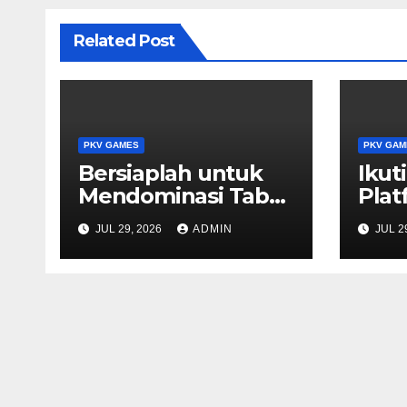
Related Post
PKV GAMES
PKV GAM
Bersiaplah untuk
Ikut
Mendominasi Tabel
Plat
dengan Fitur
Pre
JUL 29, 2026
ADMIN
JUL 2
Mutakhir Lipoqq