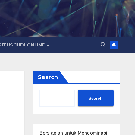
SITUS JUDI ONLINE
Search
Search
Bersiaplah untuk Mendominasi