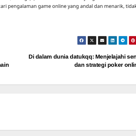
cari pengalaman game online yang andal dan menarik, tida
Di dalam dunia datukqq: Menjelajahi se
main
dan strategi poker onl