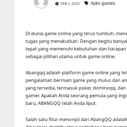
#pkv games
FEB 1, 2025
Di dunia game online yang terus tumbuh, men
tugas yang menakutkan. Dengan begitu banyak 
tepat yang memenuhi kebutuhan dan harapan 
sebagai pilihan utama untuk game online.
Abangqq adalah platform game online yang te
pengalaman bermain game yang mulus dan a
yang tersedia, termasuk poker, dominoqq, dan
gamer. Apakah Anda seorang pemula yang ingi
baru, ABANGQQ telah Anda liput.
Salah satu fitur menonjol dari AbangQQ adal
dinavigasi, membuatnya sederhana bagi game