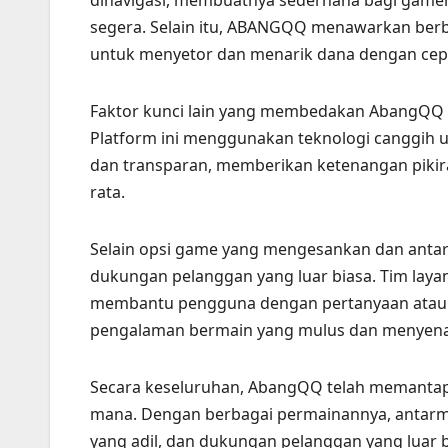
segera. Selain itu, ABANGQQ menawarkan be
untuk menyetor dan menarik dana dengan cep
Faktor kunci lain yang membedakan AbangQQ d
Platform ini menggunakan teknologi canggih
dan transparan, memberikan ketenangan piki
rata.
Selain opsi game yang mengesankan dan ant
dukungan pelanggan yang luar biasa. Tim laya
membantu pengguna dengan pertanyaan atau 
pengalaman bermain yang mulus dan menyen
Secara keseluruhan, AbangQQ telah memantapka
mana. Dengan berbagai permainannya, antar
yang adil, dan dukungan pelanggan yang luar