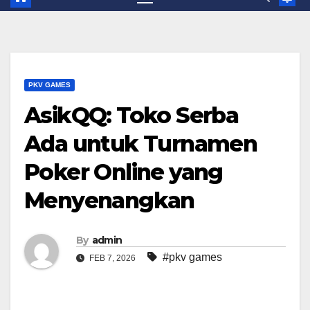
PKV GAMES
AsikQQ: Toko Serba
Ada untuk Turnamen
Poker Online yang
Menyenangkan
By
admin
#pkv games
FEB 7, 2026