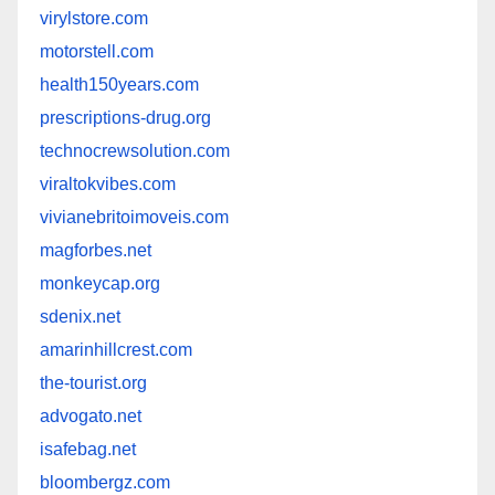
virylstore.com
motorstell.com
health150years.com
prescriptions-drug.org
technocrewsolution.com
viraltokvibes.com
vivianebritoimoveis.com
magforbes.net
monkeycap.org
sdenix.net
amarinhillcrest.com
the-tourist.org
advogato.net
isafebag.net
bloombergz.com