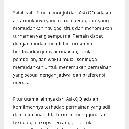
Salah satu fitur menonjol dari AsikQQ adalah
antarmukanya yang ramah pengguna, yang
memudahkan navigasi situs dan menemukan
turnamen yang sempurna. Pemain dapat
dengan mudah memfilter turnamen
berdasarkan jenis permainan, jumlah
pembelian, dan waktu mulai, sehingga
memudahkan untuk menemukan permainan
yang sesuai dengan jadwal dan preferensi
mereka.
Fitur utama lainnya dari AsikQQ adalah
komitmennya terhadap permainan yang adil
dan keamanan. Platform ini menggunakan
teknologi enkripsi tercanggih untuk