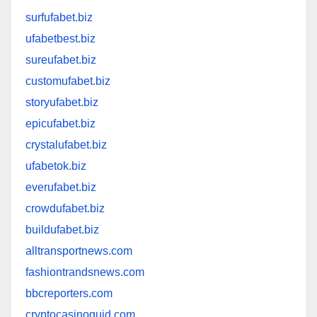
surfufabet.biz
ufabetbest.biz
sureufabet.biz
customufabet.biz
storyufabet.biz
epicufabet.biz
crystalufabet.biz
ufabetok.biz
everufabet.biz
crowdufabet.biz
buildufabet.biz
alltransportnews.com
fashiontrandsnews.com
bbcreporters.com
cryptocasinoguid.com