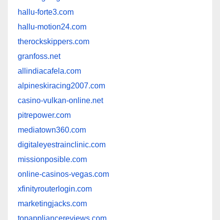
hallu-forte3.com
hallu-motion24.com
therockskippers.com
granfoss.net
allindiacafela.com
alpineskiracing2007.com
casino-vulkan-online.net
pitrepower.com
mediatown360.com
digitaleyestrainclinic.com
missionposible.com
online-casinos-vegas.com
xfinityrouterlogin.com
marketingjacks.com
topappliancereviews.com