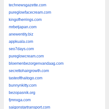
technewsgazette.com
pureglowfacecream.com
kingofherrings.com
mrbetjapan.com
anewentity.biz
appkuala.com
seo7days.com
pureglowcream.com
bloemenbezorgenvandaag.com
secrettohairgrowth.com
tasteofthaitogo.com
bunnynkitty.com
bezopasnik.org
fjmnxga.com
saigonstartransport.com