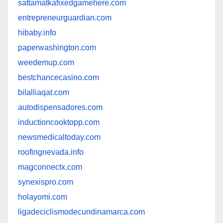
sattamatkafixedgamehere.com
entrepreneurguardian.com
hibaby.info
paperwashington.com
weedemup.com
bestchancecasino.com
bilalliaqat.com
autodispensadores.com
inductioncooktopp.com
newsmedicaltoday.com
roofingnevada.info
magconnectx.com
synexispro.com
holayomi.com
ligadeciclismodecundinamarca.com