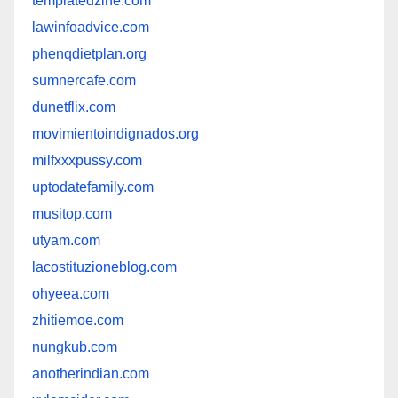
templatedzine.com
lawinfoadvice.com
phenqdietplan.org
sumnercafe.com
dunetflix.com
movimientoindignados.org
milfxxxpussy.com
uptodatefamily.com
musitop.com
utyam.com
lacostituzioneblog.com
ohyeea.com
zhitiemoe.com
nungkub.com
anotherindian.com