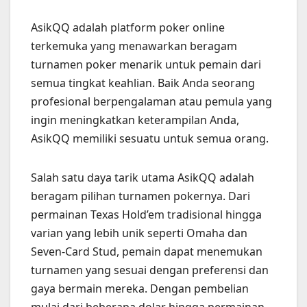
AsikQQ adalah platform poker online
terkemuka yang menawarkan beragam
turnamen poker menarik untuk pemain dari
semua tingkat keahlian. Baik Anda seorang
profesional berpengalaman atau pemula yang
ingin meningkatkan keterampilan Anda,
AsikQQ memiliki sesuatu untuk semua orang.
Salah satu daya tarik utama AsikQQ adalah
beragam pilihan turnamen pokernya. Dari
permainan Texas Hold’em tradisional hingga
varian yang lebih unik seperti Omaha dan
Seven-Card Stud, pemain dapat menemukan
turnamen yang sesuai dengan preferensi dan
gaya bermain mereka. Dengan pembelian