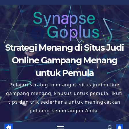
Skip
to
content
Strategi Menang di Situs Judi
Online Gampang Menang
untuk Pemula
Pelajari strategi menang di situs judi online
gampang menang, khusus untuk pemula. Ikuti
tips dan trik sederhana untuk meningkatkan
peluang kemenangan Anda.