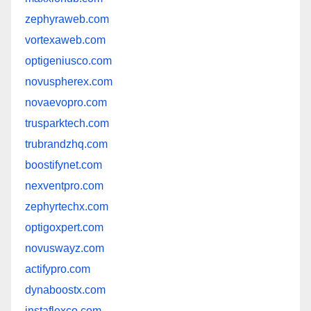
zephyraweb.com
vortexaweb.com
optigeniusco.com
novuspherex.com
novaevopro.com
trusparktech.com
trubrandzhq.com
boostifynet.com
nexventpro.com
zephyrtechx.com
optigoxpert.com
novuswayz.com
actifypro.com
dynaboostx.com
instaflexco.com