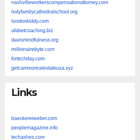
nashvilleworkerscompensationattorney.com
holyfamilycathedralschool.org
londonkiddy.com
ufabetcoaching.biz
davismindfulness.org
millionairebyte.com
fortechday.com
getcaminorealestateusa.xyz
Links
baeckereiweber.com
peoplemagazine.info
techashes.com