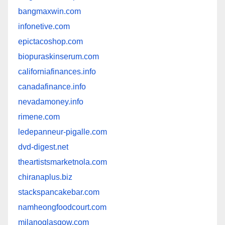
bangmaxwin.com
infonetive.com
epictacoshop.com
biopuraskinserum.com
californiafinances.info
canadafinance.info
nevadamoney.info
rimene.com
ledepanneur-pigalle.com
dvd-digest.net
theartistsmarketnola.com
chiranaplus.biz
stackspancakebar.com
namheongfoodcourt.com
milanoglasgow.com