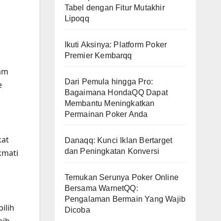
Tabel dengan Fitur Mutakhir
Lipoqq
Ikuti Aksinya: Platform Poker
Premier Kembarqq
lam
Dari Pemula hingga Pro:
e
Bagaimana HondaQQ Dapat
Membantu Meningkatkan
Permainan Poker Anda
kat
Danaqq: Kunci Iklan Bertarget
dan Peningkatan Konversi
kmati
Temukan Serunya Poker Online
Bersama WarnetQQ:
Pengalaman Bermain Yang Wajib
ilih
Dicoba
bih