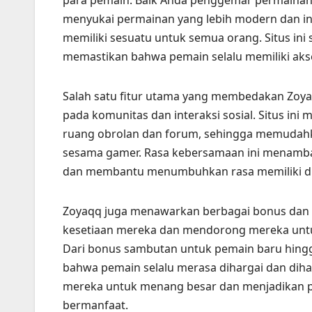
menyukai permainan yang lebih modern dan inter
memiliki sesuatu untuk semua orang. Situs in
memastikan bahwa pemain selalu memiliki akses
Salah satu fitur utama yang membedakan Zoya
pada komunitas dan interaksi sosial. Situs in
ruang obrolan dan forum, sehingga memudahka
sesama gamer. Rasa kebersamaan ini menamba
dan membantu menumbuhkan rasa memiliki di 
Zoyaqq juga menawarkan berbagai bonus dan
kesetiaan mereka dan mendorong mereka untuk
Dari bonus sambutan untuk pemain baru hingg
bahwa pemain selalu merasa dihargai dan dih
mereka untuk menang besar dan menjadikan 
bermanfaat.