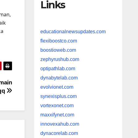
Links
aman,
aik
ka
educationalnewsupdates.com
flexiboostco.com
boostioweb.com
zephyrushub.com
optipathlab.com
dynabytelab.com
rmain
evolvionet.com
qq
synexisplus.com
vortexonet.com
maxxifynet.com
innovexahub.com
dynacorelab.com