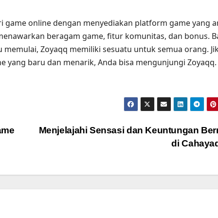
tri game online dengan menyediakan platform game yang 
 menawarkan beragam game, fitur komunitas, dan bonus. B
memulai, Zoyaqq memiliki sesuatu untuk semua orang. Ji
e yang baru dan menarik, Anda bisa mengunjungi Zoyaqq.
Game
Menjelajahi Sensasi dan Keuntungan Be
di Cahaya