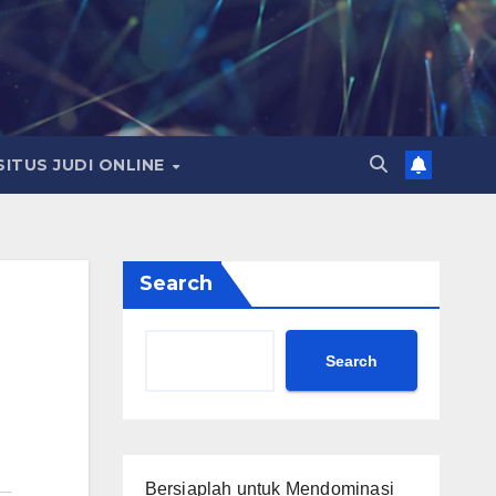
SITUS JUDI ONLINE
Search
Search
Bersiaplah untuk Mendominasi