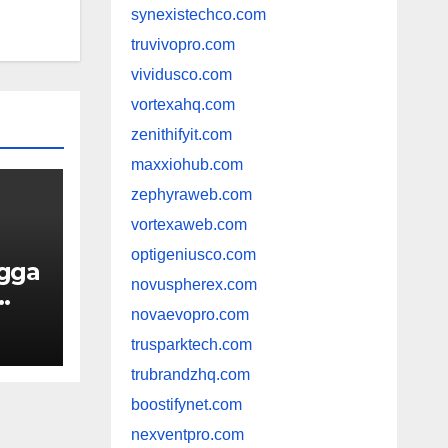
synexistechco.com
truvivopro.com
vividusco.com
vortexahq.com
zenithifyit.com
maxxiohub.com
zephyraweb.com
vortexaweb.com
optigeniusco.com
ngga
novuspherex.com
novaevopro.com
trusparktech.com
trubrandzhq.com
r
boostifynet.com
nexventpro.com