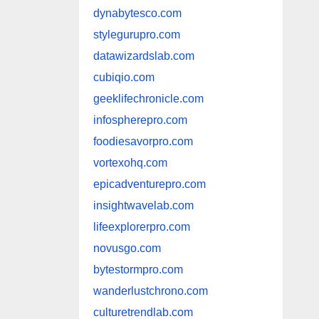
dynabytesco.com
stylegurupro.com
datawizardslab.com
cubiqio.com
geeklifechronicle.com
infospherepro.com
foodiesavorpro.com
vortexohq.com
epicadventurepro.com
insightwavelab.com
lifeexplorerpro.com
novusgo.com
bytestormpro.com
wanderlustchrono.com
culturetrendlab.com