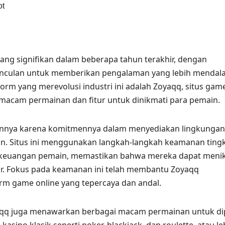
ot
yang signifikan dalam beberapa tahun terakhir, dengan
munculan untuk memberikan pengalaman yang lebih menda
form yang merevolusi industri ini adalah Zoyaqq, situs gam
acam permainan dan fitur untuk dinikmati para pemain.
ainnya karena komitmennya dalam menyediakan lingkungan
n. Situs ini menggunakan langkah-langkah keamanan ting
an keuangan pemain, memastikan bahwa mereka dapat meni
r. Fokus pada keamanan ini telah membantu Zoyaqq
rm game online yang tepercaya dan andal.
qq juga menawarkan berbagai macam permainan untuk dip
ino klasik seperti poker, blackjack, dan roulette, atau le