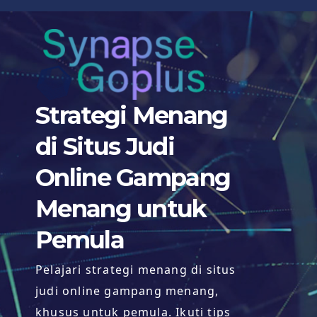
Skip
to
content
Strategi Menang
di Situs Judi
Online Gampang
Menang untuk
Pemula
Pelajari strategi menang di situs
judi online gampang menang,
khusus untuk pemula. Ikuti tips