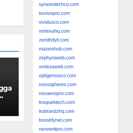
synexistechco.com
truvivopro.com
vividusco.com
vortexahq.com
zenithifyit.com
maxxiohub.com
zephyraweb.com
vortexaweb.com
optigeniusco.com
novuspherex.com
ngga
novaevopro.com
trusparktech.com
trubrandzhq.com
boostifynet.com
r
nexventpro.com