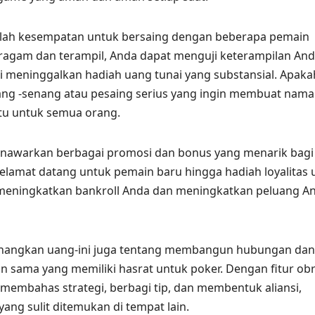
dalah kesempatan untuk bersaing dengan beberapa pemain
eragam dan terampil, Anda dapat menguji keterampilan An
i meninggalkan hadiah uang tunai yang substansial. Apaka
ang -senang atau pesaing serius yang ingin membuat nama
atu untuk semua orang.
menawarkan berbagai promosi dan bonus yang menarik bagi
lamat datang untuk pemain baru hingga hadiah loyalitas 
 meningkatkan bankroll Anda dan meningkatkan peluang A
enangkan uang-ini juga tentang membangun hubungan dan
 sama yang memiliki hasrat untuk poker. Dengan fitur ob
embahas strategi, berbagi tip, dan membentuk aliansi,
ng sulit ditemukan di tempat lain.