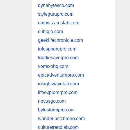
dynabytesco.com
stylegurupro.com
datawizardslab.com
cubiqio.com
geeklifechronicle.com
infospherepro.com
foodiesavorpro.com
vortexohq.com
epicadventurepro.com
insightwavelab.com
lifeexplorerpro.com
novusgo.com
bytestormpro.com
wanderlustchrono.com
culturetrendlab.com