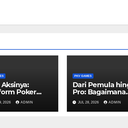
ES
PKV GAMES
i Aksinya:
Dari Pemula hi
form Poker
Pro: Bagaimana
mier Kembarqq
HondaQQ Dapat
9, 2026
ADMIN
JUL 28, 2026
ADMIN
Membantu
Meningkatkan
Permainan Poke
Anda