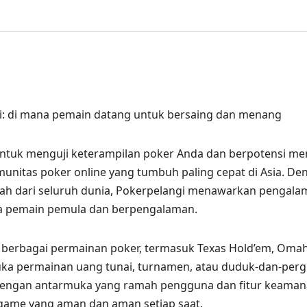
: di mana pemain datang untuk bersaing dan menang
untuk menguji keterampilan poker Anda dan berpotensi m
komunitas poker online yang tumbuh paling cepat di Asia. D
h dari seluruh dunia, Pokerpelangi menawarkan pengala
a pemain pemula dan berpengalaman.
m berbagai permainan poker, termasuk Texas Hold’em, Omah
suka permainan uang tunai, turnamen, atau duduk-dan-pergi
 Dengan antarmuka yang ramah pengguna dan fitur keama
game yang aman dan aman setiap saat.