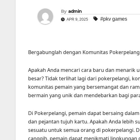
By
admin
#pkv games
APR 9, 2025
Bergabunglah dengan Komunitas Pokerpelangi
Apakah Anda mencari cara baru dan menarik 
besar? Tidak terlihat lagi dari pokerpelangi, 
komunitas pemain yang bersemangat dan rama
bermain yang unik dan mendebarkan bagi par
Di Pokerpelangi, pemain dapat bersaing dala
dan pejantan tujuh kartu. Apakah Anda lebih 
sesuatu untuk semua orang di pokerpelangi.
canggih, pemain dapat menikmati lingkungan 