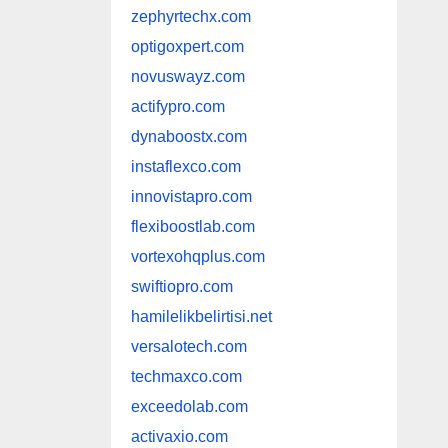
r
zephyrtechx.com
optigoxpert.com
novuswayz.com
actifypro.com
dynaboostx.com
instaflexco.com
innovistapro.com
flexiboostlab.com
vortexohqplus.com
swiftiopro.com
hamilelikbelirtisi.net
versalotech.com
techmaxco.com
exceedolab.com
activaxio.com