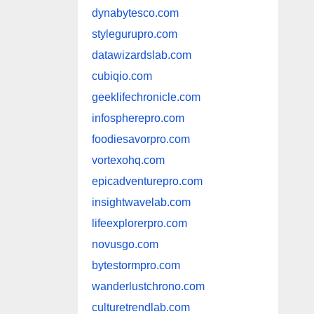
dynabytesco.com
stylegurupro.com
datawizardslab.com
cubiqio.com
geeklifechronicle.com
infospherepro.com
foodiesavorpro.com
vortexohq.com
epicadventurepro.com
insightwavelab.com
lifeexplorerpro.com
novusgo.com
bytestormpro.com
wanderlustchrono.com
culturetrendlab.com