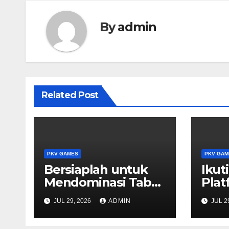
By
admin
Related Post
PKV GAMES
PKV GAM
Bersiaplah untuk
Ikut
Mendominasi Tabel
Plat
dengan Fitur
Pre
JUL 29, 2026
ADMIN
JUL 2
Mutakhir Lipoqq