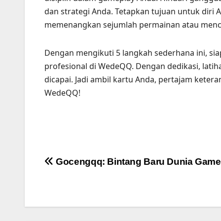
dan strategi Anda. Tetapkan tujuan untuk diri
memenangkan sejumlah permainan atau mencapa
Dengan mengikuti 5 langkah sederhana ini, si
profesional di WedeQQ. Dengan dedikasi, latih
dicapai. Jadi ambil kartu Anda, pertajam kete
WedeQQ!
Post
Gocengqq: Bintang Baru Dunia Game
navigation