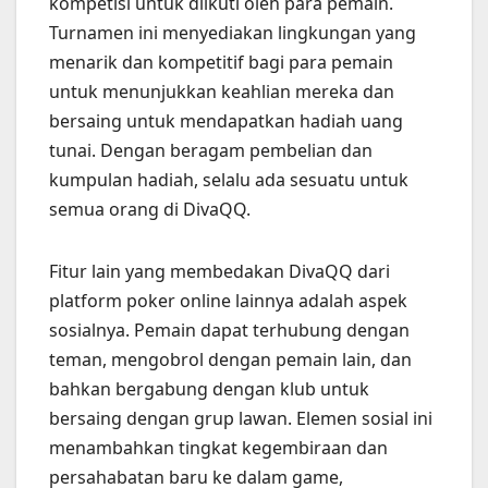
kompetisi untuk diikuti oleh para pemain.
Turnamen ini menyediakan lingkungan yang
menarik dan kompetitif bagi para pemain
untuk menunjukkan keahlian mereka dan
bersaing untuk mendapatkan hadiah uang
tunai. Dengan beragam pembelian dan
kumpulan hadiah, selalu ada sesuatu untuk
semua orang di DivaQQ.
Fitur lain yang membedakan DivaQQ dari
platform poker online lainnya adalah aspek
sosialnya. Pemain dapat terhubung dengan
teman, mengobrol dengan pemain lain, dan
bahkan bergabung dengan klub untuk
bersaing dengan grup lawan. Elemen sosial ini
menambahkan tingkat kegembiraan dan
persahabatan baru ke dalam game,