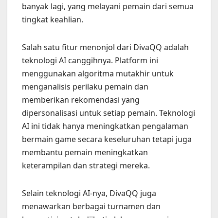
banyak lagi, yang melayani pemain dari semua
tingkat keahlian.
Salah satu fitur menonjol dari DivaQQ adalah
teknologi AI canggihnya. Platform ini
menggunakan algoritma mutakhir untuk
menganalisis perilaku pemain dan
memberikan rekomendasi yang
dipersonalisasi untuk setiap pemain. Teknologi
AI ini tidak hanya meningkatkan pengalaman
bermain game secara keseluruhan tetapi juga
membantu pemain meningkatkan
keterampilan dan strategi mereka.
Selain teknologi AI-nya, DivaQQ juga
menawarkan berbagai turnamen dan