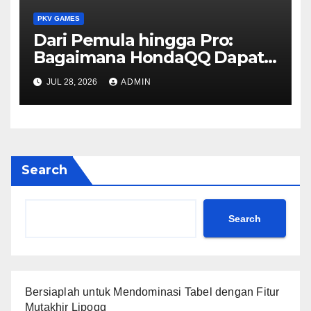
PKV GAMES
Dari Pemula hingga Pro:
Bagaimana HondaQQ Dapat
Membantu Meningkatkan
JUL 28, 2026
ADMIN
Permainan Poker Anda
Search
Search
Bersiaplah untuk Mendominasi Tabel dengan Fitur
Mutakhir Lipoqq