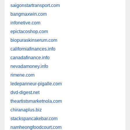
saigonstartransport.com
bangmaxwin.com
infonetive.com
epictacoshop.com
biopuraskinserum.com
californiafinances.info
canadafinance.info
nevadamoney.info
rimene.com
ledepanneur-pigalle.com
dvd-digest.net
theartistsmarketnola.com
chiranaplus.biz
stackspancakebar.com
namheongfoodcourt.com