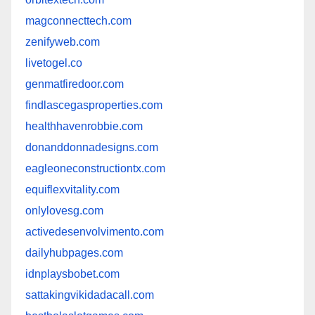
magconnecttech.com
zenifyweb.com
livetogel.co
genmatfiredoor.com
findlascegasproperties.com
healthhavenrobbie.com
donanddonnadesigns.com
eagleoneconstructiontx.com
equiflexvitality.com
onlylovesg.com
activedesenvolvimento.com
dailyhubpages.com
idnplaysbobet.com
sattakingvikidadacall.com