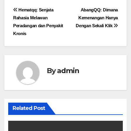
Post
Hematqq: Senjata
AbangQQ: Dimana
Rahasia Melawan
Kemenangan Hanya
navigation
Peradangan dan Penyakit
Dengan Sekali Klik
Kronis
By
admin
Related Post