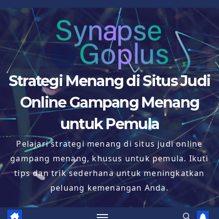
Skip
to
content
Strategi Menang di Situs Judi
Online Gampang Menang
untuk Pemula
Pelajari strategi menang di situs judi online
gampang menang, khusus untuk pemula. Ikuti
tips dan trik sederhana untuk meningkatkan
peluang kemenangan Anda.