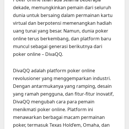
dekade, memungkinkan pemain dari seluruh
dunia untuk bersaing dalam permainan kartu
virtual dan berpotensi memenangkan hadiah
uang tunai yang besar. Namun, dunia poker
online terus berkembang, dan platform baru
muncul sebagai generasi berikutnya dari
poker online – DivaQQ.
DivaQQ adalah platform poker online
revolusioner yang menggemparkan industri.
Dengan antarmukanya yang ramping, desain
yang ramah pengguna, dan fitur-fitur inovatif,
DivaQQ mengubah cara para pemain
menikmati poker online. Platform ini
menawarkan berbagai macam permainan
poker, termasuk Texas Hold’em, Omaha, dan