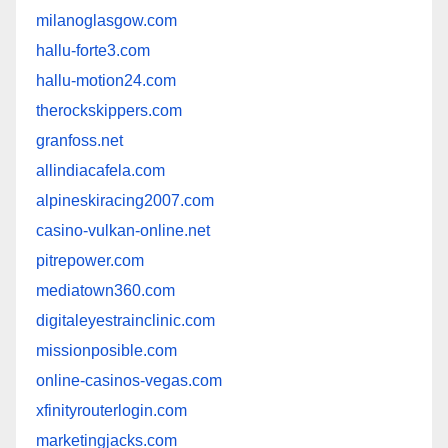
milanoglasgow.com
hallu-forte3.com
hallu-motion24.com
therockskippers.com
granfoss.net
allindiacafela.com
alpineskiracing2007.com
casino-vulkan-online.net
pitrepower.com
mediatown360.com
digitaleyestrainclinic.com
missionposible.com
online-casinos-vegas.com
xfinityrouterlogin.com
marketingjacks.com