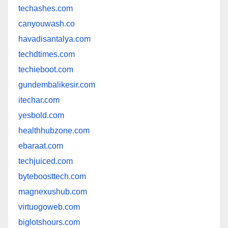
techashes.com
canyouwash.co
havadisantalya.com
techdtimes.com
techieboot.com
gundembalikesir.com
itechar.com
yesbold.com
healthhubzone.com
ebaraat.com
techjuiced.com
byteboosttech.com
magnexushub.com
virtuogoweb.com
biglotshours.com