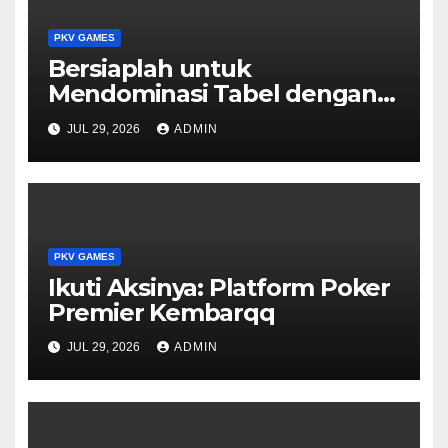
PKV GAMES
Bersiaplah untuk
Mendominasi Tabel dengan
Fitur Mutakhir Lipoqq
JUL 29, 2026
ADMIN
PKV GAMES
Ikuti Aksinya: Platform Poker
Premier Kembarqq
JUL 29, 2026
ADMIN