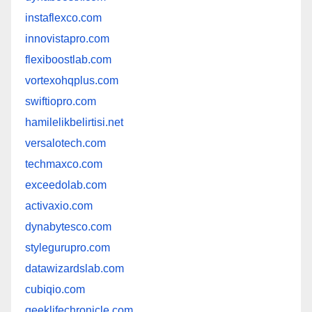
instaflexco.com
innovistapro.com
flexiboostlab.com
vortexohqplus.com
swiftiopro.com
hamilelikbelirtisi.net
versalotech.com
techmaxco.com
exceedolab.com
activaxio.com
dynabytesco.com
stylegurupro.com
datawizardslab.com
cubiqio.com
geeklifechronicle.com