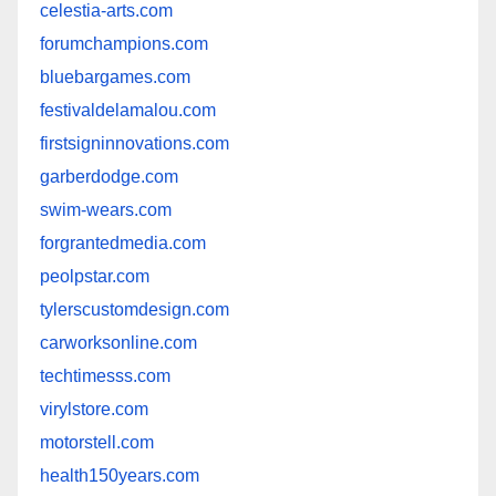
celestia-arts.com
forumchampions.com
bluebargames.com
festivaldelamalou.com
firstsigninnovations.com
garberdodge.com
swim-wears.com
forgrantedmedia.com
peolpstar.com
tylerscustomdesign.com
carworksonline.com
techtimesss.com
virylstore.com
motorstell.com
health150years.com