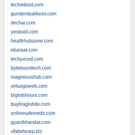
techieboot.com
gundembalikesir.com
itechar.com
yesbold.com
healthhubzone.com
ebaraat.com
techjuiced.com
byteboosttech.com
magnexushub.com
virtuogoweb.com
biglotshours.com
buyliraglutide.com
onlinesafemeds.com
gyanibhandar.com
ufabetwarp.biz