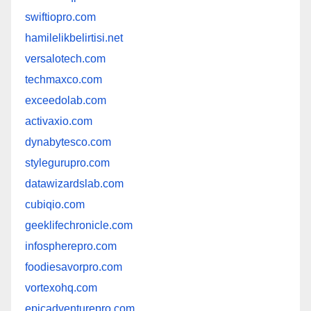
swiftiopro.com
hamilelikbelirtisi.net
versalotech.com
techmaxco.com
exceedolab.com
activaxio.com
dynabytesco.com
stylegurupro.com
datawizardslab.com
cubiqio.com
geeklifechronicle.com
infospherepro.com
foodiesavorpro.com
vortexohq.com
epicadventurepro.com