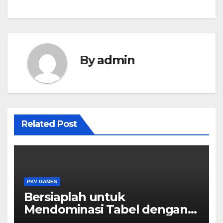
By
admin
Related Post
PKV GAMES
Bersiaplah untuk
Mendominasi Tabel dengan
Fitur Mutakhir Lipoqq