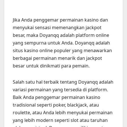
Jika Anda penggemar permainan kasino dan
menyukai sensasi memenangkan jackpot
besar, maka Doyanqq adalah platform online
yang sempurna untuk Anda. Doyanqq adalah
situs kasino online populer yang menawarkan
berbagai permainan menarik dan jackpot
besar untuk dinikmati para pemain.
Salah satu hal terbaik tentang Doyanqq adalah
variasi permainan yang tersedia di platform.
Baik Anda penggemar permainan kasino
tradisional seperti poker, blackjack, atau
roulette, atau Anda lebih menyukai permainan
yang lebih modern seperti slot atau taruhan