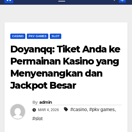
CASINO
PKV GAMES
SLOT
Doyanqq: Tiket Anda ke
Permainan Kasino yang
Menyenangkan dan
Jackpot Besar
By
admin
#casino
,
#pkv games
,
MAR 4, 2026
#slot