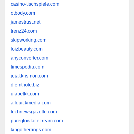
casino-tischspiele.com
otbody.com
jamestrust.net
trenz24.com
skipworking.com
loizbeauty.com
anyconverter.com
timespedia.com
jejakkrismon.com
diemthole.biz
ufabetkk.com
allquickmedia.com
technewsgazette.com
pureglowfacecream.com
kingofherrings.com