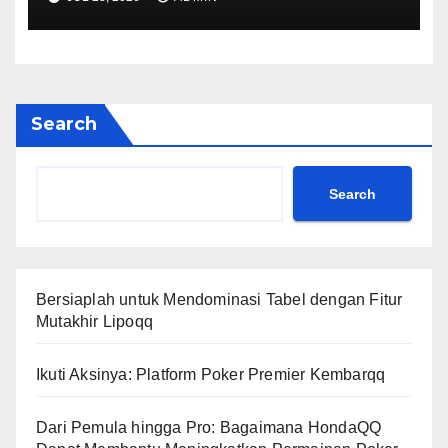
Permainan Poker Anda
Search
Search
Bersiaplah untuk Mendominasi Tabel dengan Fitur
Mutakhir Lipoqq
Ikuti Aksinya: Platform Poker Premier Kembarqq
Dari Pemula hingga Pro: Bagaimana HondaQQ