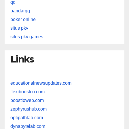
qq
bandarqq
poker online
situs pkv
situs pkv games
Links
educationalnewsupdates.com
flexiboostco.com
boostioweb.com
zephyrushub.com
optipathlab.com
dynabytelab.com