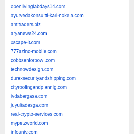
openlivinglabdays14.com
ayurvedakonsultti-kari-nokela.com
antitraders.biz
aryanews24.com
xscape-it.com
777azino-mobile.com
cobbseniorbowl.com
technowdesign.com
durexsecurityandshipping.com
cityroofingandplannig.com
ivdabergasa.com
juyultadesga.com
real-crypto-services.com
mypetzworld.com
infounty.com