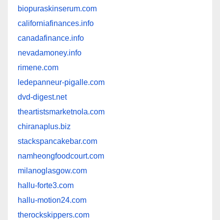
biopuraskinserum.com
californiafinances.info
canadafinance.info
nevadamoney.info
rimene.com
ledepanneur-pigalle.com
dvd-digest.net
theartistsmarketnola.com
chiranaplus.biz
stackspancakebar.com
namheongfoodcourt.com
milanoglasgow.com
hallu-forte3.com
hallu-motion24.com
therockskippers.com