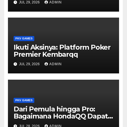
JUL 29, 2026
ADMIN
PKV GAMES
Ikuti Aksinya: Platform Poker
Premier Kembarqq
JUL 29, 2026
ADMIN
PKV GAMES
Dari Pemula hingga Pro:
Bagaimana HondaQQ Dapat
Membantu Meningkatkan
JUL 28, 2026
ADMIN