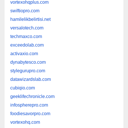
vortexohqplus.com
swiftiopro.com
hamilelikbelirtisi.net
versalotech.com
techmaxco.com
exceedolab.com
activaxio.com
dynabytesco.com
stylegurupro.com
datawizardslab.com
cubiqio.com
geeklifechronicle.com
infospherepro.com
foodiesavorpro.com
vortexohq.com