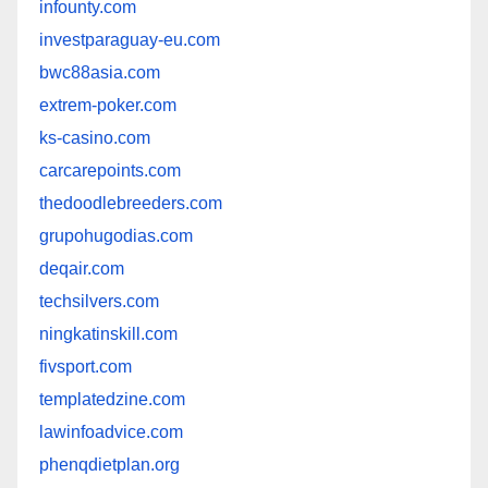
infounty.com
investparaguay-eu.com
bwc88asia.com
extrem-poker.com
ks-casino.com
carcarepoints.com
thedoodlebreeders.com
grupohugodias.com
deqair.com
techsilvers.com
ningkatinskill.com
fivsport.com
templatedzine.com
lawinfoadvice.com
phenqdietplan.org