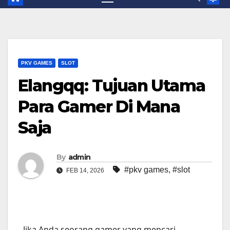
PKV GAMES
SLOT
Elangqq: Tujuan Utama
Para Gamer Di Mana
Saja
By
admin
#pkv games
,
#slot
FEB 14, 2026
Jika Anda seorang gamer yang mencari