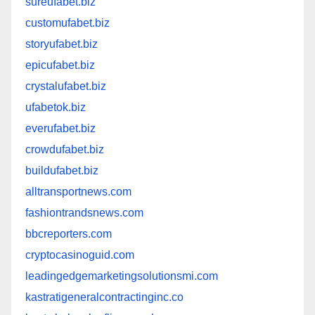
sureufabet.biz
customufabet.biz
storyufabet.biz
epicufabet.biz
crystalufabet.biz
ufabetok.biz
everufabet.biz
crowdufabet.biz
buildufabet.biz
alltransportnews.com
fashiontrandsnews.com
bbcreporters.com
cryptocasinoguid.com
leadingedgemarketingsolutionsmi.com
kastratigeneralcontractinginc.co