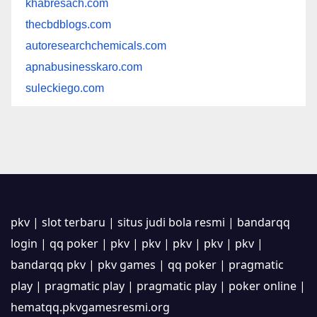
khabresach.com
thecbdblogs.com
autoresearchchemicals.com
apnabusinesskaro.com
suleckiego.com
pkv
|
slot terbaru
|
situs judi bola resmi
|
bandarqq
login
|
qq poker
|
pkv
|
pkv
|
pkv
|
pkv
|
pkv
|
bandarqq pkv
|
pkv games
|
qq poker
|
pragmatic
play
|
pragmatic play
|
pragmatic play
|
poker online
|
hematqq.pkvgamesresmi.org