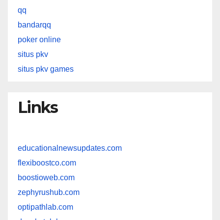
qq
bandarqq
poker online
situs pkv
situs pkv games
Links
educationalnewsupdates.com
flexiboostco.com
boostioweb.com
zephyrushub.com
optipathlab.com