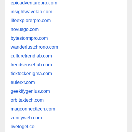
epicadventurepro.com
insightwavelab.com
lifeexplorerpro.com
novusgo.com
bytestormpro.com
wanderlustchrono.com
culturetrendlab.com
trendsensehub.com
ticktockenigma.com
eulerxr.com
geekifygenius.com
orbitextech.com
magconnecttech.com
zenifyweb.com
livetogel.co