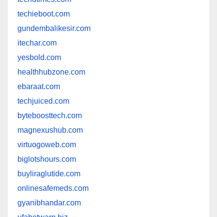
techieboot.com
gundembalikesir.com
itechar.com
yesbold.com
healthhubzone.com
ebaraat.com
techjuiced.com
byteboosttech.com
magnexushub.com
virtuogoweb.com
biglotshours.com
buyliraglutide.com
onlinesafemeds.com
gyanibhandar.com