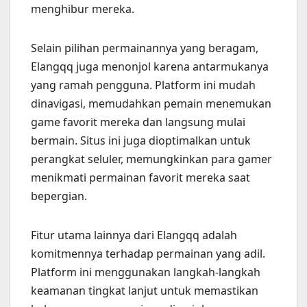
menghibur mereka.
Selain pilihan permainannya yang beragam,
Elangqq juga menonjol karena antarmukanya
yang ramah pengguna. Platform ini mudah
dinavigasi, memudahkan pemain menemukan
game favorit mereka dan langsung mulai
bermain. Situs ini juga dioptimalkan untuk
perangkat seluler, memungkinkan para gamer
menikmati permainan favorit mereka saat
bepergian.
Fitur utama lainnya dari Elangqq adalah
komitmennya terhadap permainan yang adil.
Platform ini menggunakan langkah-langkah
keamanan tingkat lanjut untuk memastikan