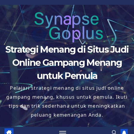
Skip
to
content
Strategi Menang di Situs Judi
Online Gampang Menang
untuk Pemula
Pelajari strategi menang di situs judi online
gampang menang, khusus untuk pemula. Ikuti
tips dan trik sederhana untuk meningkatkan
peluang kemenangan Anda.