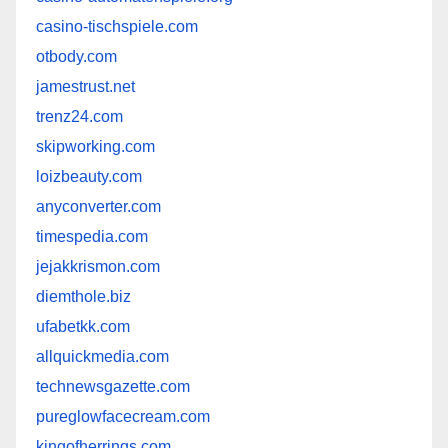
casino-tischspiele.com
otbody.com
jamestrust.net
trenz24.com
skipworking.com
loizbeauty.com
anyconverter.com
timespedia.com
jejakkrismon.com
diemthole.biz
ufabetkk.com
allquickmedia.com
technewsgazette.com
pureglowfacecream.com
kingofherrings.com