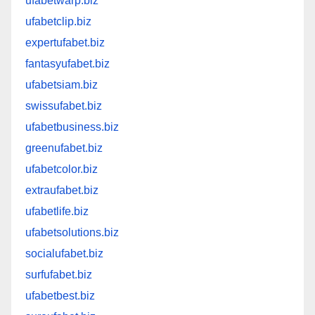
ufabetwarp.biz
ufabetclip.biz
expertufabet.biz
fantasyufabet.biz
ufabetsiam.biz
swissufabet.biz
ufabetbusiness.biz
greenufabet.biz
ufabetcolor.biz
extraufabet.biz
ufabetlife.biz
ufabetsolutions.biz
socialufabet.biz
surfufabet.biz
ufabetbest.biz