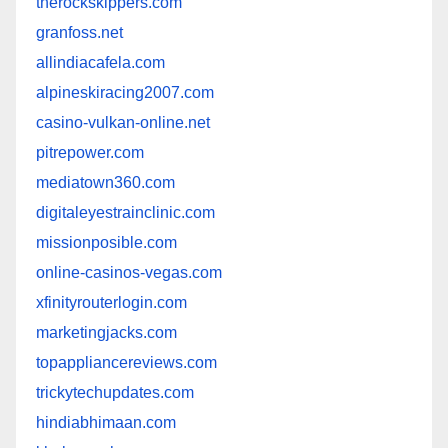
therockskippers.com
granfoss.net
allindiacafela.com
alpineskiracing2007.com
casino-vulkan-online.net
pitrepower.com
mediatown360.com
digitaleyestrainclinic.com
missionposible.com
online-casinos-vegas.com
xfinityrouterlogin.com
marketingjacks.com
topappliancereviews.com
trickytechupdates.com
hindiabhimaan.com