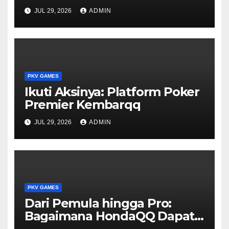
Fitur Mutakhir Lipoqq
JUL 29, 2026
ADMIN
PKV GAMES
Ikuti Aksinya: Platform Poker
Premier Kembarqq
JUL 29, 2026
ADMIN
PKV GAMES
Dari Pemula hingga Pro:
Bagaimana HondaQQ Dapat
Membantu Meningkatkan