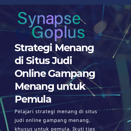
Skip
to
content
Strategi Menang
di Situs Judi
Online Gampang
Menang untuk
Pemula
Pelajari strategi menang di situs
judi online gampang menang,
khusus untuk pemula. Ikuti tips