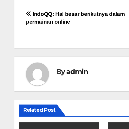
Post
IndoQQ: Hal besar berikutnya dalam
permainan online
navigation
By
admin
Related Post