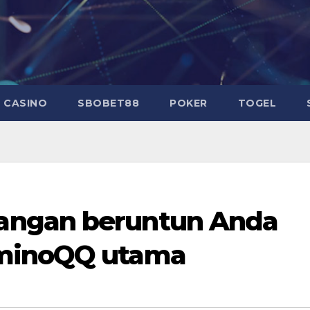
CASINO
SBOBET88
POKER
TOGEL
angan beruntun Anda
ominoQQ utama