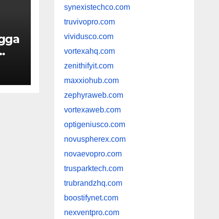
synexistechco.com
truvivopro.com
ngga
vividusco.com
vortexahq.com
zenithifyit.com
maxxiohub.com
zephyraweb.com
r
vortexaweb.com
optigeniusco.com
novuspherex.com
novaevopro.com
trusparktech.com
trubrandzhq.com
boostifynet.com
nexventpro.com