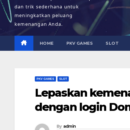
dan trik sederhana untuk
meningkatkan peluang
kemenangan Anda.
HOME
PKV GAMES
SLOT
PKV GAMES
SLOT
Lepaskan kemen
dengan login D
By
admin