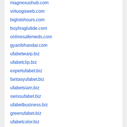
magnexushub.com
virtuogoweb.com
biglotshours.com
buyliraglutide.com
onlinesafemeds.com
gyanibhandar.com
ufabetwarp.biz
ufabetclip.biz
expertufabet.biz
fantasyufabet.biz
ufabetsiam.biz
swissufabet.biz
ufabetbusiness.biz
greenufabet.biz
ufabetcolor.biz