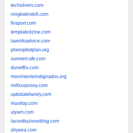
techsilvers.com
ningkatinskill.com
fivsport.com
templatedzine.com
lawinfoadvice.com
phenqdietplan.org
sumnercafe.com
dunetflix.com
movimientoindignados.org
milfxxxpussy.com
uptodatefamily.com
musitop.com
utyam.com
lacostituzioneblog.com
ohyeea.com