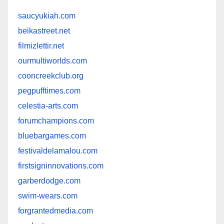
saucyukiah.com
beikastreet.net
filmizlettir.net
ourmultiworlds.com
cooncreekclub.org
pegpufftimes.com
celestia-arts.com
forumchampions.com
bluebargames.com
festivaldelamalou.com
firstsigninnovations.com
garberdodge.com
swim-wears.com
forgrantedmedia.com