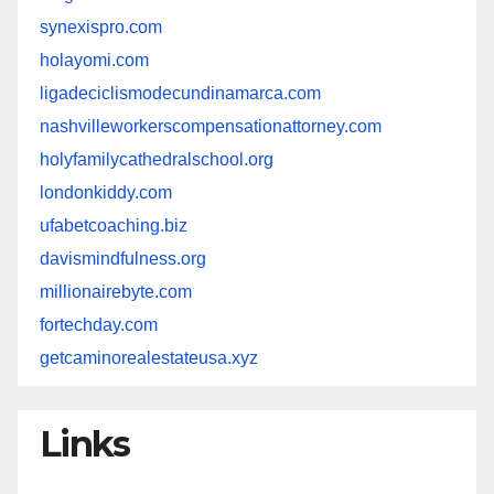
synexispro.com
holayomi.com
ligadeciclismodecundinamarca.com
nashvilleworkerscompensationattorney.com
holyfamilycathedralschool.org
londonkiddy.com
ufabetcoaching.biz
davismindfulness.org
millionairebyte.com
fortechday.com
getcaminorealestateusa.xyz
Links