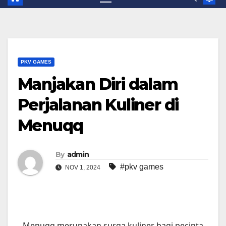
PKV GAMES
Manjakan Diri dalam
Perjalanan Kuliner di
Menuqq
By
admin
#pkv games
NOV 1, 2024
Menuqq merupakan surga kuliner bagi pecinta