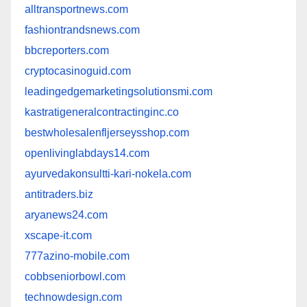
alltransportnews.com
fashiontrandsnews.com
bbcreporters.com
cryptocasinoguid.com
leadingedgemarketingsolutionsmi.com
kastratigeneralcontractinginc.co
bestwholesalenfljerseysshop.com
openlivinglabdays14.com
ayurvedakonsultti-kari-nokela.com
antitraders.biz
aryanews24.com
xscape-it.com
777azino-mobile.com
cobbseniorbowl.com
technowdesign.com