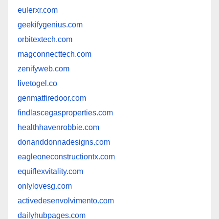
eulerxr.com
geekifygenius.com
orbitextech.com
magconnecttech.com
zenifyweb.com
livetogel.co
genmatfiredoor.com
findlascegasproperties.com
healthhavenrobbie.com
donanddonnadesigns.com
eagleoneconstructiontx.com
equiflexvitality.com
onlylovesg.com
activedesenvolvimento.com
dailyhubpages.com