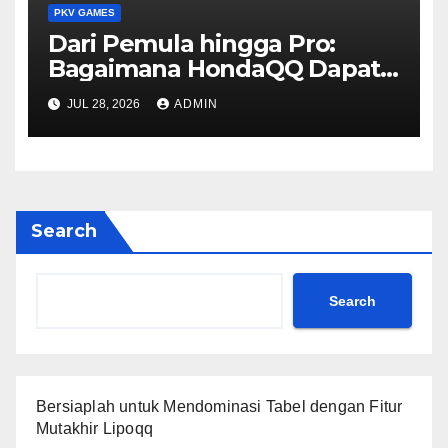
PKV GAMES
Dari Pemula hingga Pro:
Bagaimana HondaQQ Dapat
Membantu Meningkatkan
JUL 28, 2026
ADMIN
Permainan Poker Anda
Search
Search
Bersiaplah untuk Mendominasi Tabel dengan Fitur
Mutakhir Lipoqq