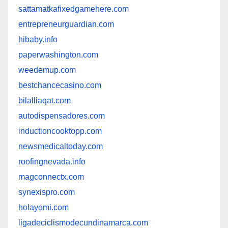
sattamatkafixedgamehere.com
entrepreneurguardian.com
hibaby.info
paperwashington.com
weedemup.com
bestchancecasino.com
bilalliaqat.com
autodispensadores.com
inductioncooktopp.com
newsmedicaltoday.com
roofingnevada.info
magconnectx.com
synexispro.com
holayomi.com
ligadeciclismodecundinamarca.com