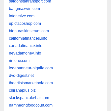
saigonstartransport.com
bangmaxwin.com
infonetive.com
epictacoshop.com
biopuraskinserum.com
californiafinances.info
canadafinance.info
nevadamoney.info
rimene.com
ledepanneur-pigalle.com
dvd-digest.net
theartistsmarketnola.com
chiranaplus.biz
stackspancakebar.com
namheongfoodcourt.com