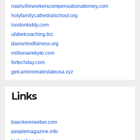
nashvilleworkerscompensationattorney.com
holyfamilycathedralschool.org
londonkiddy.com
ufabetcoaching.biz
davismindfulness.org
millionairebyte.com
fortechday.com
getcaminorealestateusa.xyz
Links
baeckereiweber.com
peoplemagazine.info