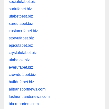
socialufabet.biz
surfufabet.biz
ufabetbest.biz
sureufabet.biz
customufabet.biz
storyufabet.biz
epicufabet.biz
crystalufabet.biz
ufabetok.biz
everufabet.biz
crowdufabet.biz
buildufabet.biz
alltransportnews.com
fashiontrandsnews.com
bbcreporters.com