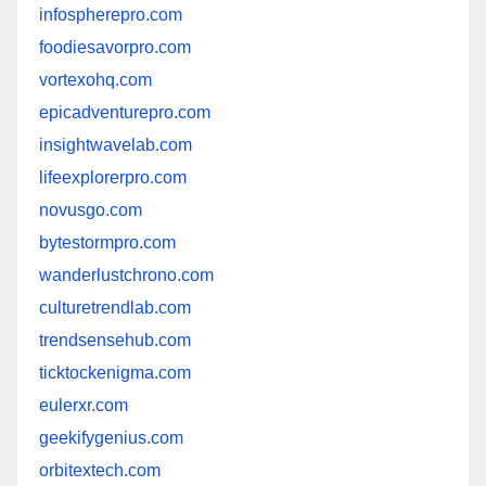
infospherepro.com
foodiesavorpro.com
vortexohq.com
epicadventurepro.com
insightwavelab.com
lifeexplorerpro.com
novusgo.com
bytestormpro.com
wanderlustchrono.com
culturetrendlab.com
trendsensehub.com
ticktockenigma.com
eulerxr.com
geekifygenius.com
orbitextech.com