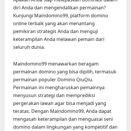
diri Anda dan mengendalikan permainan?
Kunjungi Maindomino99, platform domino
online terbaik yang akan menantang
pemikiran strategis Anda dan menguji
keterampilan Anda melawan pemain dari
seluruh dunia.
Maindomino99 menawarkan beragam
permainan domino yang bisa dipilih, termasuk
permainan populer Domino QiuQiu.
Permainan ini mengharuskan pemainnya
menyusun strategi dan memprediksi
pergerakan lawan agar bisa menjadi yang
teratas. Dengan Maindomino99, Anda dapat
mengasah keterampilan dan menguasai seni
domino dalam lingkungan yang kompetitif dan