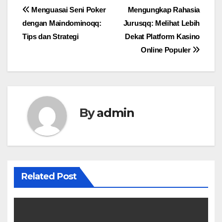
Post
Menguasai Seni Poker
Mengungkap Rahasia
dengan Maindominoqq:
Jurusqq: Melihat Lebih
navigation
Tips dan Strategi
Dekat Platform Kasino
Online Populer
By
admin
Related Post