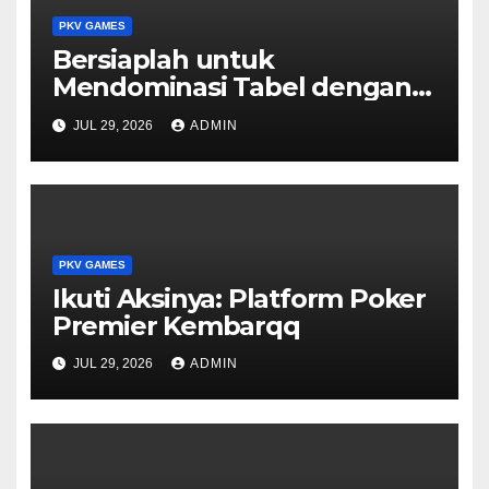
PKV GAMES
Bersiaplah untuk
Mendominasi Tabel dengan
Fitur Mutakhir Lipoqq
JUL 29, 2026
ADMIN
PKV GAMES
Ikuti Aksinya: Platform Poker
Premier Kembarqq
JUL 29, 2026
ADMIN