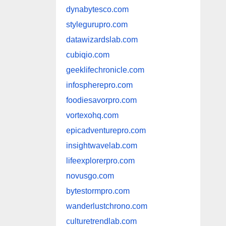
dynabytesco.com
stylegurupro.com
datawizardslab.com
cubiqio.com
geeklifechronicle.com
infospherepro.com
foodiesavorpro.com
vortexohq.com
epicadventurepro.com
insightwavelab.com
lifeexplorerpro.com
novusgo.com
bytestormpro.com
wanderlustchrono.com
culturetrendlab.com