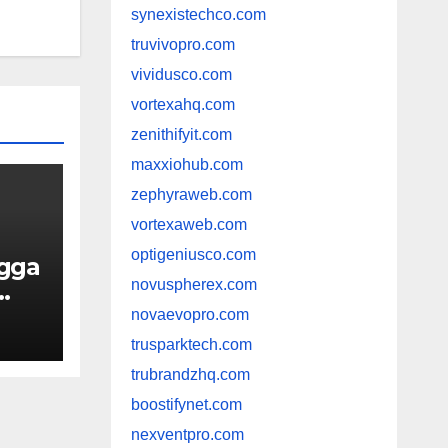
synexistechco.com
truvivopro.com
vividusco.com
vortexahq.com
zenithifyit.com
maxxiohub.com
zephyraweb.com
vortexaweb.com
optigeniusco.com
ngga
novuspherex.com
novaevopro.com
trusparktech.com
trubrandzhq.com
r
boostifynet.com
nexventpro.com