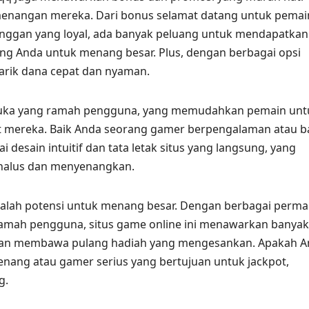
nangan mereka. Dari bonus selamat datang untuk pemai
anggan yang loyal, ada banyak peluang untuk mendapatkan
g Anda untuk menang besar. Plus, dengan berbagai opsi
arik dana cepat dan nyaman.
armuka yang ramah pengguna, yang memudahkan pemain unt
t mereka. Baik Anda seorang gamer berpengalaman atau b
desain intuitif dan tata letak situs yang langsung, yang
halus dan menyenangkan.
adalah potensi untuk menang besar. Dengan berbagai perma
amah pengguna, situs game online ini menawarkan banyak
dan membawa pulang hadiah yang mengesankan. Apakah A
enang atau gamer serius yang bertujuan untuk jackpot,
g.