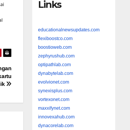
Links
ai
al
educationalnewsupdates.com
flexiboostco.com
boostioweb.com
zephyrushub.com
optipathlab.com
ngan
dynabytelab.com
kartu
evolvionet.com
sik
synexisplus.com
vortexonet.com
maxxifynet.com
innovexahub.com
dynacorelab.com