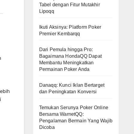
Tabel dengan Fitur Mutakhir
Lipoqq
Ikuti Aksinya: Platform Poker
Premier Kembarqq
Dari Pemula hingga Pro:
Bagaimana HondaQQ Dapat
n
Membantu Meningkatkan
Permainan Poker Anda
Danaqq: Kunci Iklan Bertarget
lebih
dan Peningkatan Konversi
i
Temukan Serunya Poker Online
Bersama WarnetQQ:
Pengalaman Bermain Yang Wajib
Dicoba