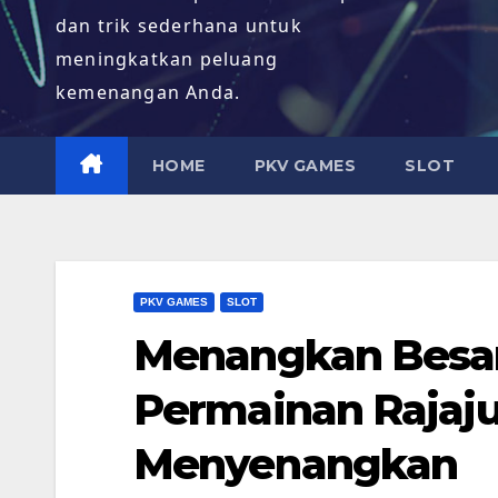
dan trik sederhana untuk
meningkatkan peluang
kemenangan Anda.
HOME
PKV GAMES
SLOT
PKV GAMES
SLOT
Menangkan Besa
Permainan Rajaj
Menyenangkan