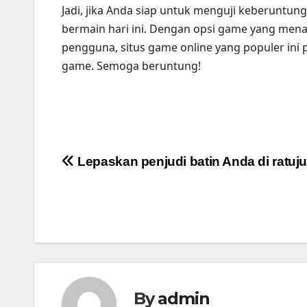
Jadi, jika Anda siap untuk menguji keberuntun
bermain hari ini. Dengan opsi game yang men
pengguna, situs game online yang populer ini 
game. Semoga beruntung!
Post
Lepaskan penjudi batin Anda di ratuj
navigation
By
admin