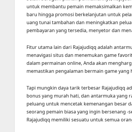
untuk membantu pemain memaksimalkan keme
baru hingga promosi berkelanjutan untuk pel
uang tunai tambahan dan meningkatkan peluan
pembayaran yang tersedia, menyetor dan men
Fitur utama lain dari Rajajudiqq adalah ant
menavigasi situs dan menemukan game favori
dalam permainan online, Anda akan menghargai 
memastikan pengalaman bermain game yang 
Tapi mungkin daya tarik terbesar Rajajudiqq 
bonus yang murah hati, dan antarmuka yang r
peluang untuk mencetak kemenangan besar 
seorang pemain biasa yang ingin bersenang -s
Rajajudiqq memiliki sesuatu untuk semua oran