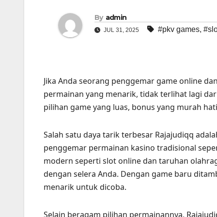
By
admin
#pkv games
,
#slo
JUL 31, 2025
Jika Anda seorang penggemar game online dan
permainan yang menarik, tidak terlihat lagi dar
pilihan game yang luas, bonus yang murah ha
Salah satu daya tarik terbesar Rajajudiqq ad
penggemar permainan kasino tradisional seperti
modern seperti slot online dan taruhan olahra
dengan selera Anda. Dengan game baru ditamba
menarik untuk dicoba.
Selain beragam pilihan permainannya, Rajaju