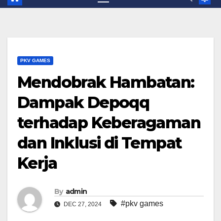
PKV GAMES
Mendobrak Hambatan:
Dampak Depoqq
terhadap Keberagaman
dan Inklusi di Tempat
Kerja
By
admin
#pkv games
DEC 27, 2024