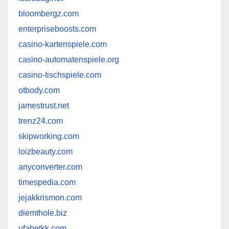
bloombergz.com
enterpriseboosts.com
casino-kartenspiele.com
casino-automatenspiele.org
casino-tischspiele.com
otbody.com
jamestrust.net
trenz24.com
skipworking.com
loizbeauty.com
anyconverter.com
timespedia.com
jejakkrismon.com
diemthole.biz
ufabetkk.com