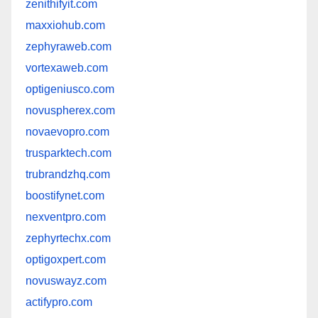
zenithifyit.com
maxxiohub.com
zephyraweb.com
vortexaweb.com
optigeniusco.com
novuspherex.com
novaevopro.com
trusparktech.com
trubrandzhq.com
boostifynet.com
nexventpro.com
zephyrtechx.com
optigoxpert.com
novuswayz.com
actifypro.com