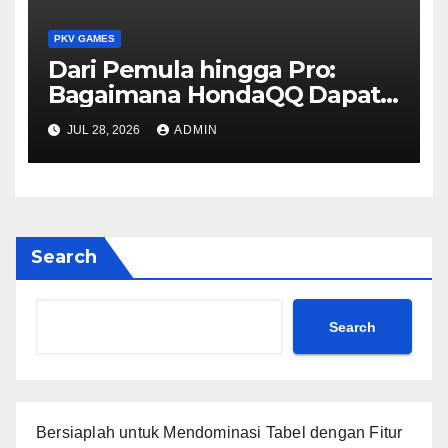
PKV GAMES
Dari Pemula hingga Pro:
Bagaimana HondaQQ Dapat
Membantu Meningkatkan
JUL 28, 2026
ADMIN
Permainan Poker Anda
Search
Search
Bersiaplah untuk Mendominasi Tabel dengan Fitur