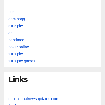
poker
dominoqq
situs pkv
qq
bandarqq
poker online
situs pkv
situs pkv games
Links
educationalnewsupdates.com