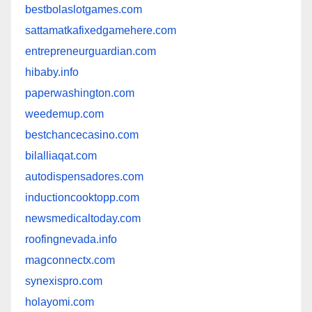
bestbolaslotgames.com
sattamatkafixedgamehere.com
entrepreneurguardian.com
hibaby.info
paperwashington.com
weedemup.com
bestchancecasino.com
bilalliaqat.com
autodispensadores.com
inductioncooktopp.com
newsmedicaltoday.com
roofingnevada.info
magconnectx.com
synexispro.com
holayomi.com