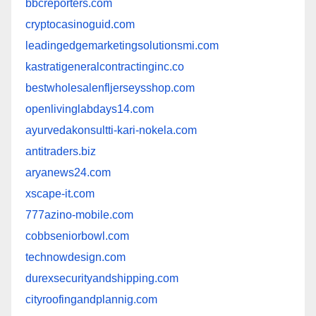
bbcreporters.com
cryptocasinoguid.com
leadingedgemarketingsolutionsmi.com
kastratigeneralcontractinginc.co
bestwholesalenfljerseysshop.com
openlivinglabdays14.com
ayurvedakonsultti-kari-nokela.com
antitraders.biz
aryanews24.com
xscape-it.com
777azino-mobile.com
cobbseniorbowl.com
technowdesign.com
durexsecurityandshipping.com
cityroofingandplannig.com