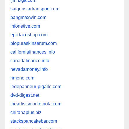
fjmnxga.com
saigonstartransport.com
bangmaxwin.com
infonetive.com
epictacoshop.com
biopuraskinserum.com
californiafinances.info
canadafinance.info
nevadamoney.info
rimene.com
ledepanneur-pigalle.com
dvd-digest.net
theartistsmarketnola.com
chiranaplus.biz
stackspancakebar.com