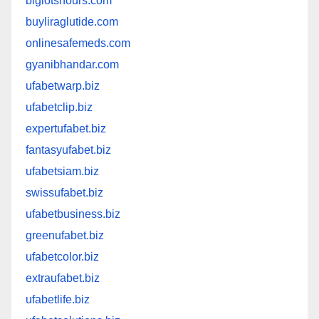
biglotshours.com
buyliraglutide.com
onlinesafemeds.com
gyanibhandar.com
ufabetwarp.biz
ufabetclip.biz
expertufabet.biz
fantasyufabet.biz
ufabetsiam.biz
swissufabet.biz
ufabetbusiness.biz
greenufabet.biz
ufabetcolor.biz
extraufabet.biz
ufabetlife.biz