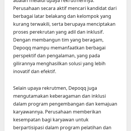
adalah melalui upaya rekrutmennya.
Perusahaan secara aktif mencari kandidat dari
berbagai latar belakang dan kelompok yang
kurang terwakili, serta berupaya menciptakan
proses perekrutan yang adil dan inklusif.
Dengan membangun tim yang beragam,
Depoqq mampu memanfaatkan berbagai
perspektif dan pengalaman, yang pada
gilirannya menghasilkan solusi yang lebih
inovatif dan efektif.
Selain upaya rekrutmen, Depoqq juga
mengutamakan keberagaman dan inklusi
dalam program pengembangan dan kemajuan
karyawannya. Perusahaan memberikan
kesempatan bagi karyawan untuk
berpartisipasi dalam program pelatihan dan