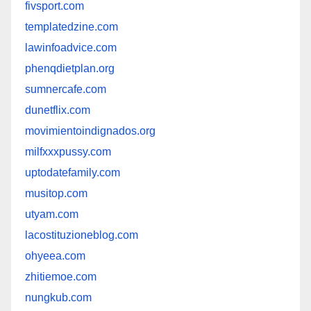
fivsport.com
templatedzine.com
lawinfoadvice.com
phenqdietplan.org
sumnercafe.com
dunetflix.com
movimientoindignados.org
milfxxxpussy.com
uptodatefamily.com
musitop.com
utyam.com
lacostituzioneblog.com
ohyeea.com
zhitiemoe.com
nungkub.com