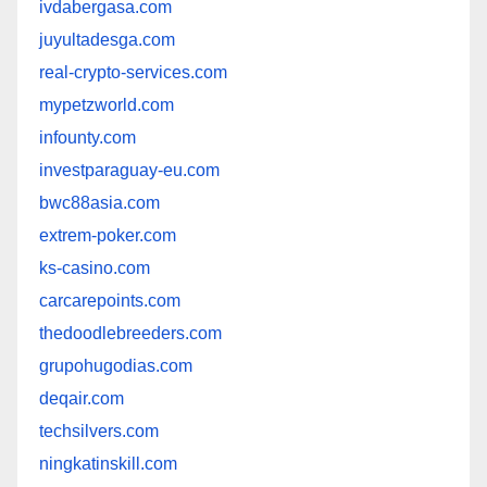
ivdabergasa.com
juyultadesga.com
real-crypto-services.com
mypetzworld.com
infounty.com
investparaguay-eu.com
bwc88asia.com
extrem-poker.com
ks-casino.com
carcarepoints.com
thedoodlebreeders.com
grupohugodias.com
deqair.com
techsilvers.com
ningkatinskill.com