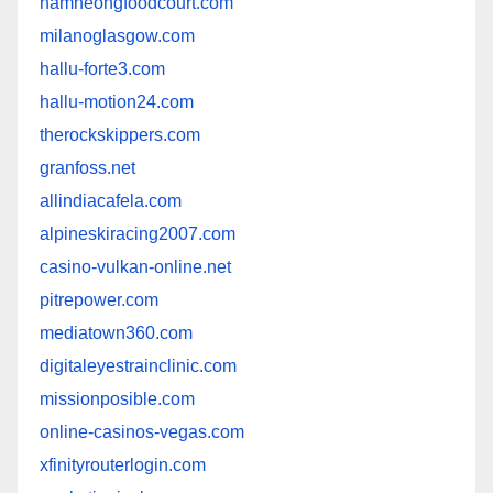
namheongfoodcourt.com
milanoglasgow.com
hallu-forte3.com
hallu-motion24.com
therockskippers.com
granfoss.net
allindiacafela.com
alpineskiracing2007.com
casino-vulkan-online.net
pitrepower.com
mediatown360.com
digitaleyestrainclinic.com
missionposible.com
online-casinos-vegas.com
xfinityrouterlogin.com