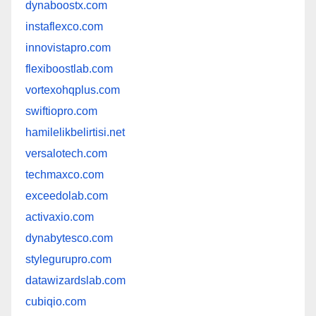
dynaboostx.com
instaflexco.com
innovistapro.com
flexiboostlab.com
vortexohqplus.com
swiftiopro.com
hamilelikbelirtisi.net
versalotech.com
techmaxco.com
exceedolab.com
activaxio.com
dynabytesco.com
stylegurupro.com
datawizardslab.com
cubiqio.com