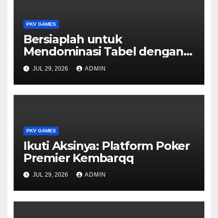
PKV GAMES
Bersiaplah untuk
Mendominasi Tabel dengan
Fitur Mutakhir Lipoqq
JUL 29, 2026
ADMIN
PKV GAMES
Ikuti Aksinya: Platform Poker
Premier Kembarqq
JUL 29, 2026
ADMIN