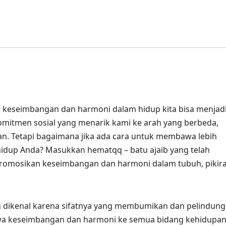
n keseimbangan dan harmoni dalam hidup kita bisa menjad
omitmen sosial yang menarik kami ke arah yang berbeda,
. Tetapi bagaimana jika ada cara untuk membawa lebih
dup Anda? Masukkan hematqq – batu ajaib yang telah
omosikan keseimbangan dan harmoni dalam tubuh, pikira
 dikenal karena sifatnya yang membumikan dan pelindung
wa keseimbangan dan harmoni ke semua bidang kehidupan,