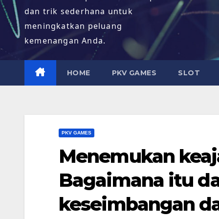
dan trik sederhana untuk
meningkatkan peluang
kemenangan Anda.
HOME
PKV GAMES
SLOT
PKV GAMES
Menemukan keaj
Bagaimana itu 
keseimbangan da