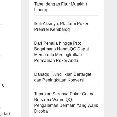
Tabel dengan Fitur Mutakhir
Lipoqq
Ikuti Aksinya: Platform Poker
Premier Kembarqq
Dari Pemula hingga Pro:
Bagaimana HondaQQ Dapat
Membantu Meningkatkan
i
Permainan Poker Anda
Danaqq: Kunci Iklan Bertarget
dan Peningkatan Konversi
n,
Temukan Serunya Poker Online
Bersama WarnetQQ:
Pengalaman Bermain Yang Wajib
.
Dicoba
 dari