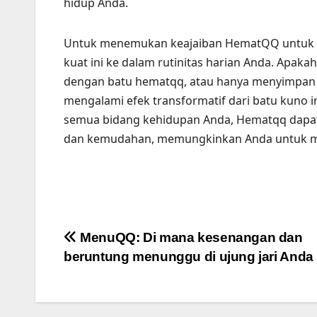
hidup Anda.
Untuk menemukan keajaiban HematQQ untuk d
kuat ini ke dalam rutinitas harian Anda. Apa
dengan batu hematqq, atau hanya menyimpan k
mengalami efek transformatif dari batu kuno
semua bidang kehidupan Anda, Hematqq dapa
dan kemudahan, memungkinkan Anda untuk me
Post
MenuQQ: Di mana kesenangan dan
beruntung menunggu di ujung jari Anda
navigation