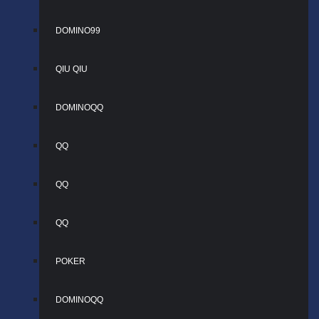
DOMINO99
QIU QIU
DOMINOQQ
QQ
QQ
QQ
POKER
DOMINOQQ