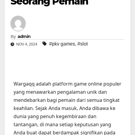
Seorang Pemain
By
admin
#pkv games
,
#slot
NOV 4, 2024
Wargaqq adalah platform game online populer
yang menawarkan pengalaman unik dan
mendebarkan bagi pemain dari semua tingkat
keahlian. Sejak Anda masuk, Anda dibawa ke
dunia yang penuh kegembiraan dan
tantangan, di mana setiap keputusan yang
Anda buat dapat berdampak signifikan pada