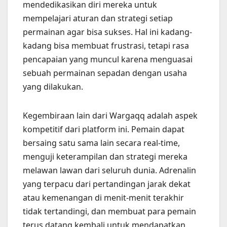
mendedikasikan diri mereka untuk
mempelajari aturan dan strategi setiap
permainan agar bisa sukses. Hal ini kadang-
kadang bisa membuat frustrasi, tetapi rasa
pencapaian yang muncul karena menguasai
sebuah permainan sepadan dengan usaha
yang dilakukan.
Kegembiraan lain dari Wargaqq adalah aspek
kompetitif dari platform ini. Pemain dapat
bersaing satu sama lain secara real-time,
menguji keterampilan dan strategi mereka
melawan lawan dari seluruh dunia. Adrenalin
yang terpacu dari pertandingan jarak dekat
atau kemenangan di menit-menit terakhir
tidak tertandingi, dan membuat para pemain
terus datang kembali untuk mendapatkan