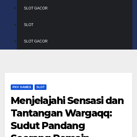
SLOT GACOR
SLOT
SLOT GACOR
PKV GAMES
SLOT
Menjelajahi Sensasi dan
Tantangan Wargaqq:
Sudut Pandang