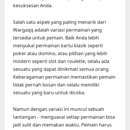
kesuksesan Anda.
Salah satu aspek yang paling menarik dari
Wargaqq adalah variasi permainan yang
tersedia untuk pemain. Baik Anda lebih
menyukai permainan kartu klasik seperti
poker atau domino, atau pilihan yang lebih
modern seperti slot dan roulette, selalu ada
sesuatu yang dapat dinikmati semua orang.
Keberagaman permainan memastikan pemain
tidak pernah bosan dan selalu memiliki
sesuatu yang baru untuk dicoba.
Namun dengan variasi ini muncul sebuah
tantangan – menguasai setiap permainan bisa
jadi sulit dan memakan waktu. Pemain harus