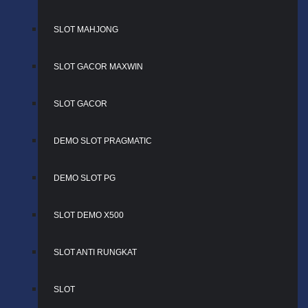
SLOT MAHJONG
SLOT GACOR MAXWIN
SLOT GACOR
DEMO SLOT PRAGMATIC
DEMO SLOT PG
SLOT DEMO X500
SLOT ANTI RUNGKAT
SLOT