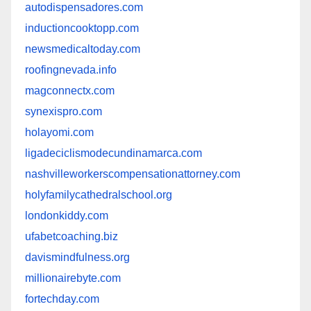
autodispensadores.com
inductioncooktopp.com
newsmedicaltoday.com
roofingnevada.info
magconnectx.com
synexispro.com
holayomi.com
ligadeciclismodecundinamarca.com
nashvilleworkerscompensationattorney.com
holyfamilycathedralschool.org
londonkiddy.com
ufabetcoaching.biz
davismindfulness.org
millionairebyte.com
fortechday.com