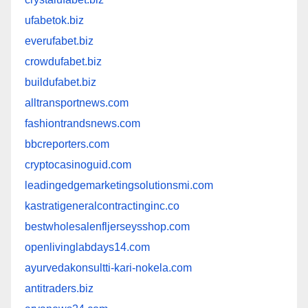
ufabetok.biz
everufabet.biz
crowdufabet.biz
buildufabet.biz
alltransportnews.com
fashiontrandsnews.com
bbcreporters.com
cryptocasinoguid.com
leadingedgemarketingsolutionsmi.com
kastratigeneralcontractinginc.co
bestwholesalenfljerseysshop.com
openlivinglabdays14.com
ayurvedakonsultti-kari-nokela.com
antitraders.biz