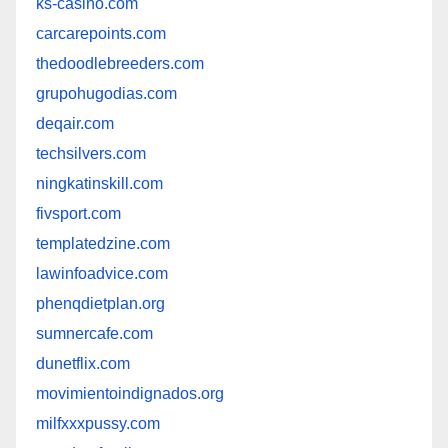
ks-casino.com
carcarepoints.com
thedoodlebreeders.com
grupohugodias.com
deqair.com
techsilvers.com
ningkatinskill.com
fivsport.com
templatedzine.com
lawinfoadvice.com
phenqdietplan.org
sumnercafe.com
dunetflix.com
movimientoindignados.org
milfxxxpussy.com