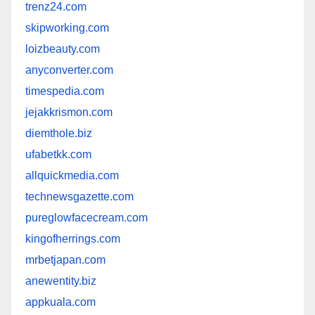
trenz24.com
skipworking.com
loizbeauty.com
anyconverter.com
timespedia.com
jejakkrismon.com
diemthole.biz
ufabetkk.com
allquickmedia.com
technewsgazette.com
pureglowfacecream.com
kingofherrings.com
mrbetjapan.com
anewentity.biz
appkuala.com