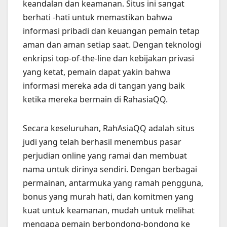
keandalan dan keamanan. Situs ini sangat
berhati -hati untuk memastikan bahwa
informasi pribadi dan keuangan pemain tetap
aman dan aman setiap saat. Dengan teknologi
enkripsi top-of-the-line dan kebijakan privasi
yang ketat, pemain dapat yakin bahwa
informasi mereka ada di tangan yang baik
ketika mereka bermain di RahasiaQQ.
Secara keseluruhan, RahAsiaQQ adalah situs
judi yang telah berhasil menembus pasar
perjudian online yang ramai dan membuat
nama untuk dirinya sendiri. Dengan berbagai
permainan, antarmuka yang ramah pengguna,
bonus yang murah hati, dan komitmen yang
kuat untuk keamanan, mudah untuk melihat
mengapa pemain berbondong-bondong ke