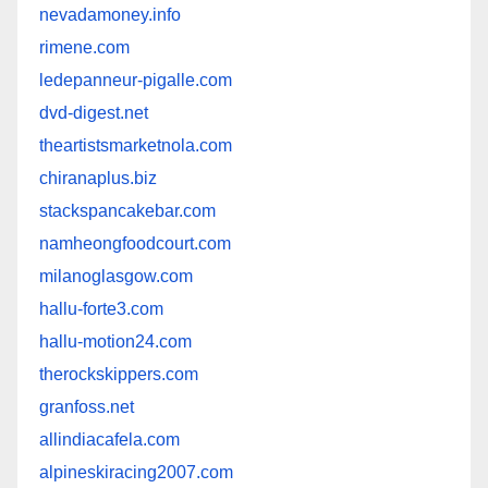
nevadamoney.info
rimene.com
ledepanneur-pigalle.com
dvd-digest.net
theartistsmarketnola.com
chiranaplus.biz
stackspancakebar.com
namheongfoodcourt.com
milanoglasgow.com
hallu-forte3.com
hallu-motion24.com
therockskippers.com
granfoss.net
allindiacafela.com
alpineskiracing2007.com