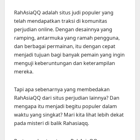
RahAsiaQQ adalah situs judi populer yang
telah mendapatkan traksi di komunitas
perjudian online. Dengan desainnya yang
ramping, antarmuka yang ramah pengguna,
dan berbagai permainan, itu dengan cepat
menjadi tujuan bagi banyak pemain yang ingin
menguji keberuntungan dan keterampilan
mereka.
Tapi apa sebenarnya yang membedakan
RahAsiaQQ dari situs perjudian lainnya? Dan
mengapa itu menjadi begitu populer dalam
waktu yang singkat? Mari kita lihat lebih dekat
pada misteri di balik Rahasiaqq.