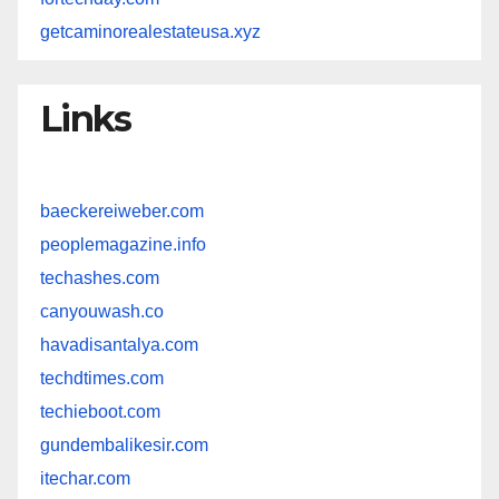
getcaminorealestateusa.xyz
Links
baeckereiweber.com
peoplemagazine.info
techashes.com
canyouwash.co
havadisantalya.com
techdtimes.com
techieboot.com
gundembalikesir.com
itechar.com