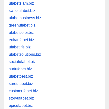
ufabetsiam.biz
swissufabet.biz
ufabetbusiness.biz
greenufabet.biz
ufabetcolor.biz
extraufabet.biz
ufabetlife.biz
ufabetsolutions.biz
socialufabet.biz
surfufabet.biz
ufabetbest.biz
sureufabet.biz
customufabet.biz
storyufabet.biz
epicufabet.biz