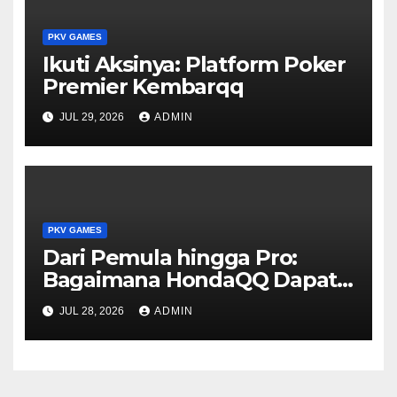
PKV GAMES
Ikuti Aksinya: Platform Poker
Premier Kembarqq
JUL 29, 2026
ADMIN
PKV GAMES
Dari Pemula hingga Pro:
Bagaimana HondaQQ Dapat
Membantu Meningkatkan
JUL 28, 2026
ADMIN
Permainan Poker Anda