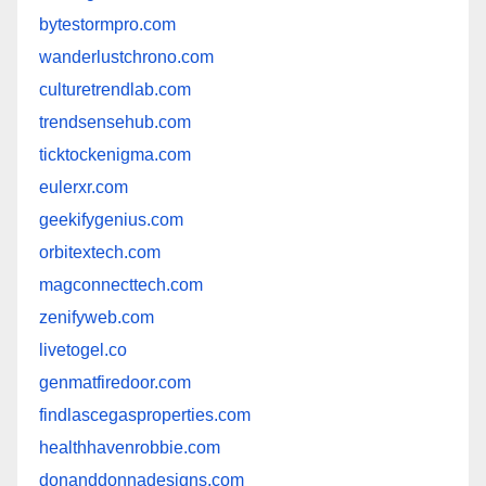
bytestormpro.com
wanderlustchrono.com
culturetrendlab.com
trendsensehub.com
ticktockenigma.com
eulerxr.com
geekifygenius.com
orbitextech.com
magconnecttech.com
zenifyweb.com
livetogel.co
genmatfiredoor.com
findlascegasproperties.com
healthhavenrobbie.com
donanddonnadesigns.com