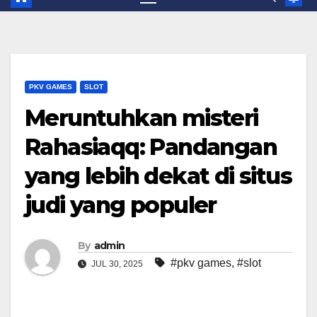
PKV GAMES
SLOT
Meruntuhkan misteri
Rahasiaqq: Pandangan
yang lebih dekat di situs
judi yang populer
By
admin
#pkv games
,
#slot
JUL 30, 2025