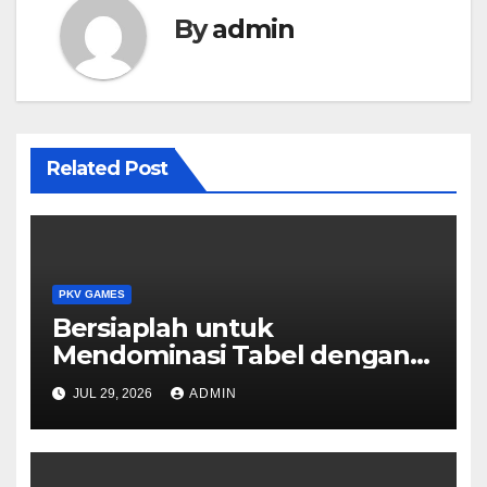
By
admin
Related Post
PKV GAMES
Bersiaplah untuk
Mendominasi Tabel dengan
Fitur Mutakhir Lipoqq
JUL 29, 2026
ADMIN