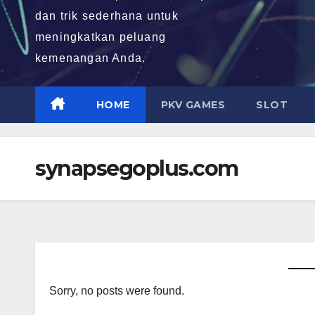
dan trik sederhana untuk
meningkatkan peluang
kemenangan Anda.
HOME
PKV GAMES
SLOT
synapsegoplus.com
Sorry, no posts were found.