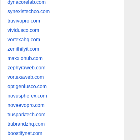
dynacorelab.com
synexistechco.com
truvivopro.com
vividusco.com
vortexahq.com
zenithifyit.com
maxxiohub.com
zephyraweb.com
vortexaweb.com
optigeniusco.com
novuspherex.com
novaevopro.com
trusparktech.com
trubrandzhq.com
boostifynet.com