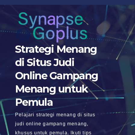
Skip
to
content
Strategi Menang
di Situs Judi
Online Gampang
Menang untuk
Pemula
Pelajari strategi menang di situs
judi online gampang menang,
khusus untuk pemula. Ikuti tips