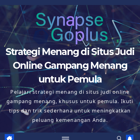
Skip
to
content
Strategi Menang di Situs Judi
Online Gampang Menang
untuk Pemula
Pelajari strategi menang di situs judi online
gampang menang, khusus untuk pemula. Ikuti
tips dan trik sederhana untuk meningkatkan
peluang kemenangan Anda.