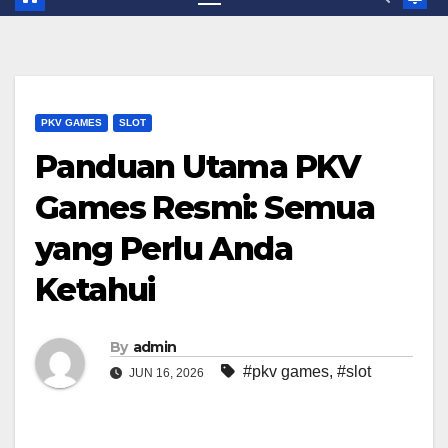
PKV GAMES
SLOT
Panduan Utama PKV
Games Resmi: Semua
yang Perlu Anda
Ketahui
By
admin
#pkv games
,
#slot
JUN 16, 2026