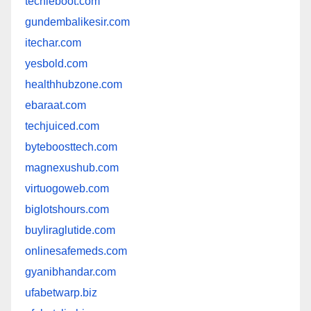
techieboot.com
gundembalikesir.com
itechar.com
yesbold.com
healthhubzone.com
ebaraat.com
techjuiced.com
byteboosttech.com
magnexushub.com
virtuogoweb.com
biglotshours.com
buyliraglutide.com
onlinesafemeds.com
gyanibhandar.com
ufabetwarp.biz