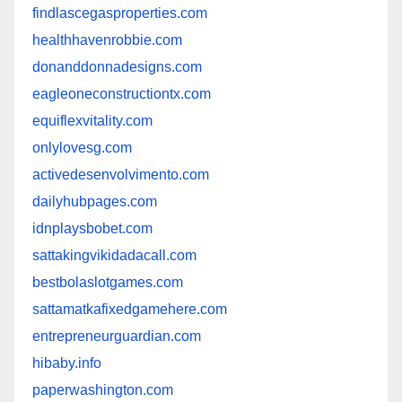
findlascegasproperties.com
healthhavenrobbie.com
donanddonnadesigns.com
eagleoneconstructiontx.com
equiflexvitality.com
onlylovesg.com
activedesenvolvimento.com
dailyhubpages.com
idnplaysbobet.com
sattakingvikidadacall.com
bestbolaslotgames.com
sattamatkafixedgamehere.com
entrepreneurguardian.com
hibaby.info
paperwashington.com