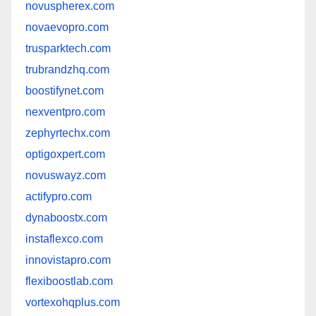
novuspherex.com
novaevopro.com
trusparktech.com
trubrandzhq.com
boostifynet.com
nexventpro.com
zephyrtechx.com
optigoxpert.com
novuswayz.com
actifypro.com
dynaboostx.com
instaflexco.com
innovistapro.com
flexiboostlab.com
vortexohqplus.com