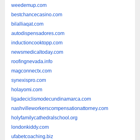
weedemup.com
bestchancecasino.com
bilalliaqat.com
autodispensadores.com
inductioncooktopp.com
newsmedicaltoday.com
roofingnevada.info
magconnectx.com
synexispro.com
holayomi.com
ligadeciclismodecundinamarca.com
nashvilleworkerscompensationattorney.com
holyfamilycathedralschool.org
londonkiddy.com
ufabetcoaching.biz