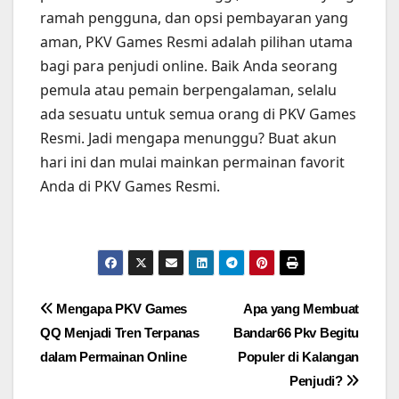
ramah pengguna, dan opsi pembayaran yang
aman, PKV Games Resmi adalah pilihan utama
bagi para penjudi online. Baik Anda seorang
pemula atau pemain berpengalaman, selalu
ada sesuatu untuk semua orang di PKV Games
Resmi. Jadi mengapa menunggu? Buat akun
hari ini dan mulai mainkan permainan favorit
Anda di PKV Games Resmi.
Post
Mengapa PKV Games
Apa yang Membuat
QQ Menjadi Tren Terpanas
Bandar66 Pkv Begitu
navigation
dalam Permainan Online
Populer di Kalangan
Penjudi?