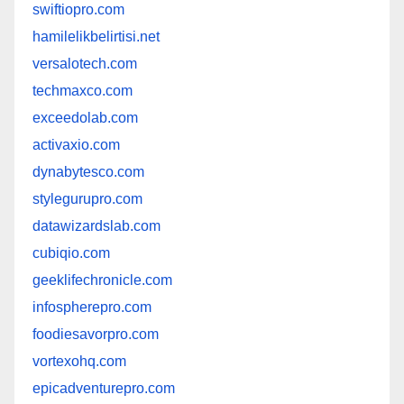
swiftiopro.com
hamilelikbelirtisi.net
versalotech.com
techmaxco.com
exceedolab.com
activaxio.com
dynabytesco.com
stylegurupro.com
datawizardslab.com
cubiqio.com
geeklifechronicle.com
infospherepro.com
foodiesavorpro.com
vortexohq.com
epicadventurepro.com