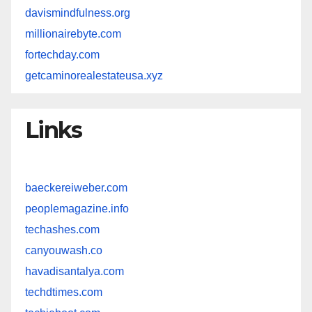
davismindfulness.org
millionairebyte.com
fortechday.com
getcaminorealestateusa.xyz
Links
baeckereiweber.com
peoplemagazine.info
techashes.com
canyouwash.co
havadisantalya.com
techdtimes.com