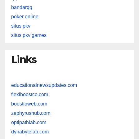
bandarqq
poker online
situs pkv
situs pkv games
Links
educationalnewsupdates.com
flexiboostco.com
boostioweb.com
zephyrushub.com
optipathlab.com
dynabytelab.com