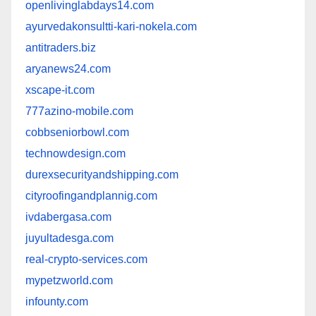
openlivinglabdays14.com
ayurvedakonsultti-kari-nokela.com
antitraders.biz
aryanews24.com
xscape-it.com
777azino-mobile.com
cobbseniorbowl.com
technowdesign.com
durexsecurityandshipping.com
cityroofingandplannig.com
ivdabergasa.com
juyultadesga.com
real-crypto-services.com
mypetzworld.com
infounty.com