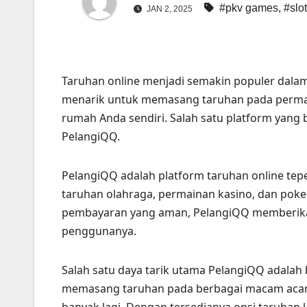
#pkv games
,
#slot
JAN 2, 2025
Taruhan online menjadi semakin populer dala
menarik untuk memasang taruhan pada permai
rumah Anda sendiri. Salah satu platform yang 
PelangiQQ.
PelangiQQ adalah platform taruhan online te
taruhan olahraga, permainan kasino, dan pok
pembayaran yang aman, PelangiQQ memberik
penggunanya.
Salah satu daya tarik utama PelangiQQ adala
memasang taruhan pada berbagai macam acara o
banyak lagi. Dengan tersedianya opsi taruhan