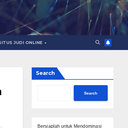
SITUS JUDI ONLINE
Search
a
Search
Bersiaplah untuk Mendominasi