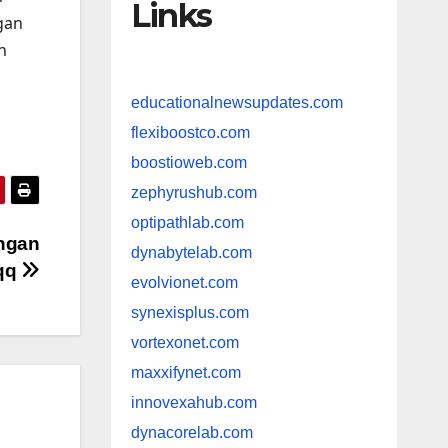
Links
gan
n
educationalnewsupdates.com
flexiboostco.com
boostioweb.com
zephyrushub.com
optipathlab.com
ngan
dynabytelab.com
qq
evolvionet.com
synexisplus.com
vortexonet.com
maxxifynet.com
innovexahub.com
dynacorelab.com