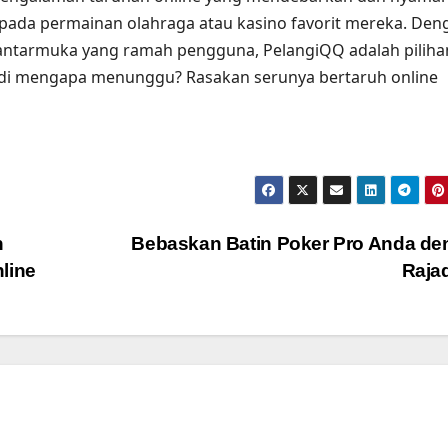
ada permainan olahraga atau kasino favorit mereka. Den
 antarmuka yang ramah pengguna, PelangiQQ adalah piliha
adi mengapa menunggu? Rasakan serunya bertaruh online
n
Bebaskan Batin Poker Pro Anda de
line
Raja