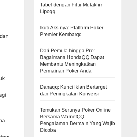
Tabel dengan Fitur Mutakhir
Lipoqq
Ikuti Aksinya: Platform Poker
Premier Kembarqq
 dan
Dari Pemula hingga Pro:
Bagaimana HondaQQ Dapat
Membantu Meningkatkan
Permainan Poker Anda
uk
Danaqq: Kunci Iklan Bertarget
dan Peningkatan Konversi
agi
Temukan Serunya Poker Online
Bersama WarnetQQ:
na
Pengalaman Bermain Yang Wajib
Dicoba
time