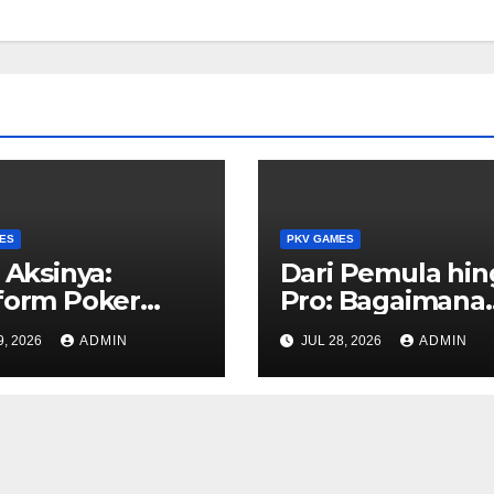
ES
PKV GAMES
i Aksinya:
Dari Pemula hi
form Poker
Pro: Bagaimana
mier Kembarqq
HondaQQ Dapat
9, 2026
ADMIN
JUL 28, 2026
ADMIN
Membantu
Meningkatkan
Permainan Poke
Anda