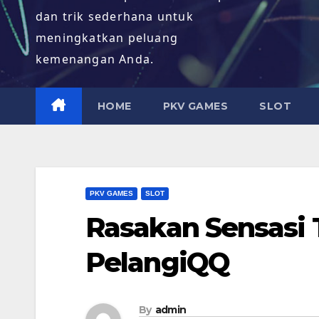
dan trik sederhana untuk
meningkatkan peluang
kemenangan Anda.
HOME
PKV GAMES
SLOT
PKV GAMES
SLOT
Rasakan Sensasi
PelangiQQ
By
admin