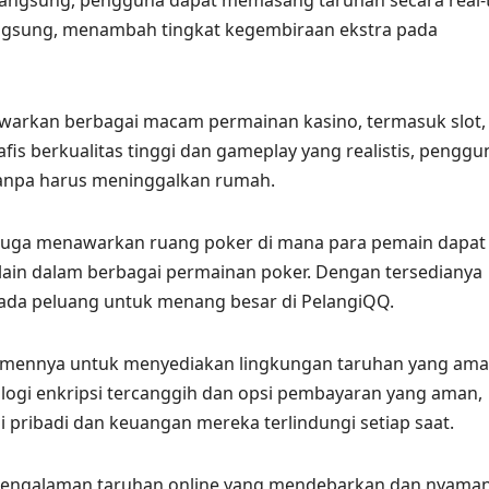
ngsung, menambah tingkat kegembiraan ekstra pada
awarkan berbagai macam permainan kasino, termasuk slot,
afis berkualitas tinggi dan gameplay yang realistis, penggu
tanpa harus meninggalkan rumah.
 juga menawarkan ruang poker di mana para pemain dapat
ain dalam berbagai permainan poker. Dengan tersedianya
 ada peluang untuk menang besar di PelangiQQ.
mitmennya untuk menyediakan lingkungan taruhan yang am
logi enkripsi tercanggih dan opsi pembayaran yang aman,
pribadi dan keuangan mereka terlindungi setiap saat.
pengalaman taruhan online yang mendebarkan dan nyama