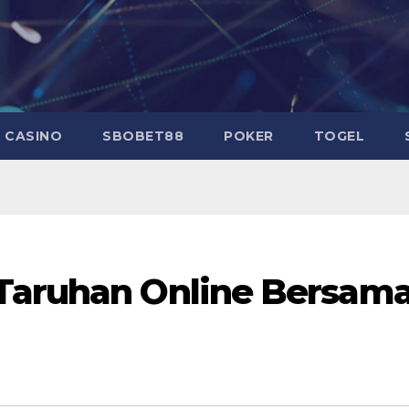
CASINO
SBOBET88
POKER
TOGEL
 Taruhan Online Bersam