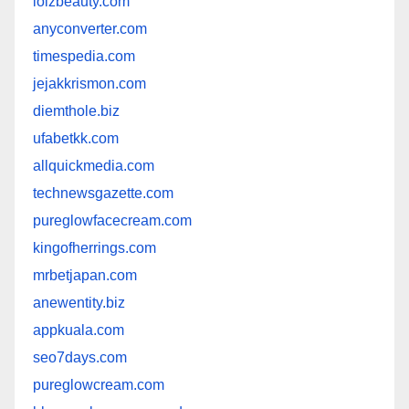
loizbeauty.com
anyconverter.com
timespedia.com
jejakkrismon.com
diemthole.biz
ufabetkk.com
allquickmedia.com
technewsgazette.com
pureglowfacecream.com
kingofherrings.com
mrbetjapan.com
anewentity.biz
appkuala.com
seo7days.com
pureglowcream.com