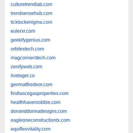
culturetrendlab.com
trendsensehub.com
ticktockenigma.com
eulerxr.com
geekifygenius.com
orbitextech.com
magconnecttech.com
zenifyweb.com
livetogel.co
genmatfiredoor.com
findlascegasproperties.com
healthhavenrobbie.com
donanddonnadesigns.com
eagleoneconstructiontx.com
equiflexvitality.com