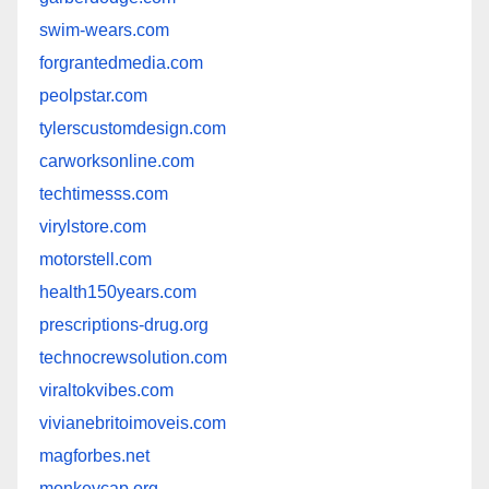
swim-wears.com
forgrantedmedia.com
peolpstar.com
tylerscustomdesign.com
carworksonline.com
techtimesss.com
virylstore.com
motorstell.com
health150years.com
prescriptions-drug.org
technocrewsolution.com
viraltokvibes.com
vivianebritoimoveis.com
magforbes.net
monkeycap.org