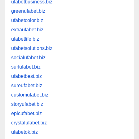
ufabetbusiness.biz
greenufabet.biz
ufabetcolor.biz
extraufabet.biz
ufabetlife.biz
ufabetsolutions.biz
socialufabet.biz
surfufabet.biz
ufabetbest.biz
sureufabet.biz
customufabet.biz
storyufabet.biz
epicufabet.biz
crystalufabet.biz
ufabetok.biz