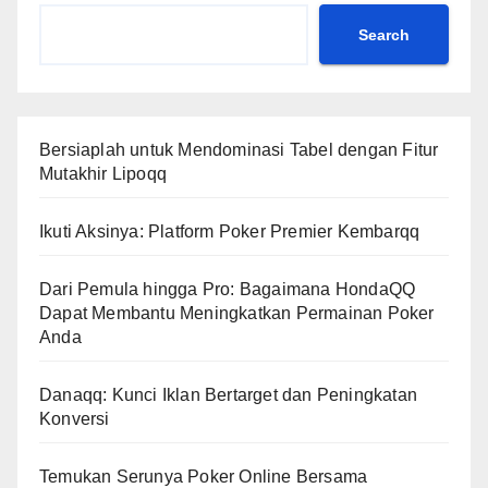
Search
Bersiaplah untuk Mendominasi Tabel dengan Fitur
Mutakhir Lipoqq
Ikuti Aksinya: Platform Poker Premier Kembarqq
Dari Pemula hingga Pro: Bagaimana HondaQQ
Dapat Membantu Meningkatkan Permainan Poker
Anda
Danaqq: Kunci Iklan Bertarget dan Peningkatan
Konversi
Temukan Serunya Poker Online Bersama