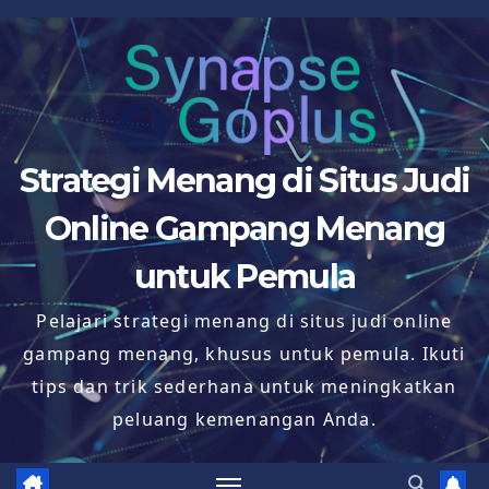
Skip
to
content
Strategi Menang di Situs Judi
Online Gampang Menang
untuk Pemula
Pelajari strategi menang di situs judi online
gampang menang, khusus untuk pemula. Ikuti
tips dan trik sederhana untuk meningkatkan
peluang kemenangan Anda.