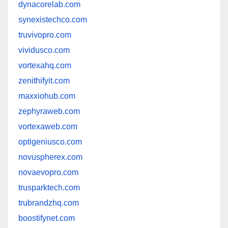
dynacorelab.com
synexistechco.com
truvivopro.com
vividusco.com
vortexahq.com
zenithifyit.com
maxxiohub.com
zephyraweb.com
vortexaweb.com
optigeniusco.com
novuspherex.com
novaevopro.com
trusparktech.com
trubrandzhq.com
boostifynet.com