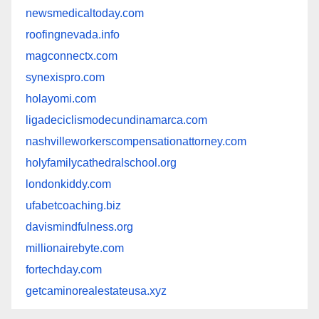
newsmedicaltoday.com
roofingnevada.info
magconnectx.com
synexispro.com
holayomi.com
ligadeciclismodecundinamarca.com
nashvilleworkerscompensationattorney.com
holyfamilycathedralschool.org
londonkiddy.com
ufabetcoaching.biz
davismindfulness.org
millionairebyte.com
fortechday.com
getcaminorealestateusa.xyz