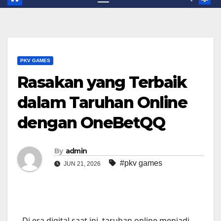
PKV GAMES
Rasakan yang Terbaik
dalam Taruhan Online
dengan OneBetQQ
By
admin
#pkv games
JUN 21, 2026
Di era digital saat ini, taruhan online menjadi