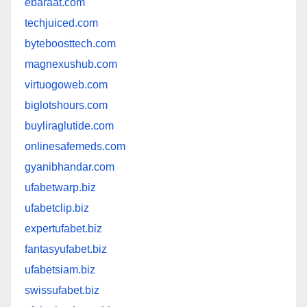
ebaraat.com
techjuiced.com
byteboosttech.com
magnexushub.com
virtuogoweb.com
biglotshours.com
buyliraglutide.com
onlinesafemeds.com
gyanibhandar.com
ufabetwarp.biz
ufabetclip.biz
expertufabet.biz
fantasyufabet.biz
ufabetsiam.biz
swissufabet.biz