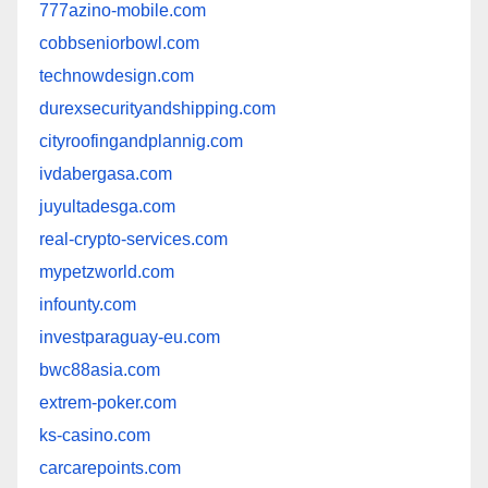
777azino-mobile.com
cobbseniorbowl.com
technowdesign.com
durexsecurityandshipping.com
cityroofingandplannig.com
ivdabergasa.com
juyultadesga.com
real-crypto-services.com
mypetzworld.com
infounty.com
investparaguay-eu.com
bwc88asia.com
extrem-poker.com
ks-casino.com
carcarepoints.com