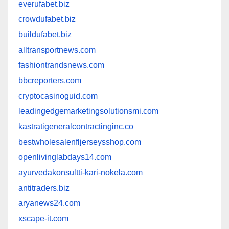
everufabet.biz
crowdufabet.biz
buildufabet.biz
alltransportnews.com
fashiontrandsnews.com
bbcreporters.com
cryptocasinoguid.com
leadingedgemarketingsolutionsmi.com
kastratigeneralcontractinginc.co
bestwholesalenfljerseysshop.com
openlivinglabdays14.com
ayurvedakonsultti-kari-nokela.com
antitraders.biz
aryanews24.com
xscape-it.com