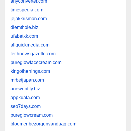
anyconverter.com
timespedia.com
jejakkrismon.com
diemthole.biz
ufabetkk.com
allquickmedia.com
technewsgazette.com
pureglowfacecream.com
kingofherrings.com
mrbetjapan.com
anewentity.biz
appkuala.com
seo7days.com
pureglowcream.com
bloemenbezorgenvandaag.com