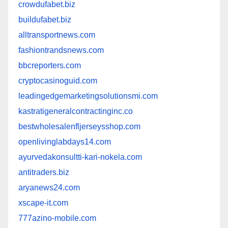
crowdufabet.biz
buildufabet.biz
alltransportnews.com
fashiontrandsnews.com
bbcreporters.com
cryptocasinoguid.com
leadingedgemarketingsolutionsmi.com
kastratigeneralcontractinginc.co
bestwholesalenfljerseysshop.com
openlivinglabdays14.com
ayurvedakonsultti-kari-nokela.com
antitraders.biz
aryanews24.com
xscape-it.com
777azino-mobile.com