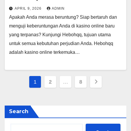
APRIL 9, 2026
ADMIN
Apakah Anda merasa beruntung? Siap bertaruh dan
menguji keberuntungan Anda di kasino online baru
yang terpanas? Kunjungi Hebohqq, tujuan utama
untuk semua kebutuhan perjudian Anda. Hebohqq
adalah kasino online terkemuka…
Posts
1
2
…
8
pagination
Search