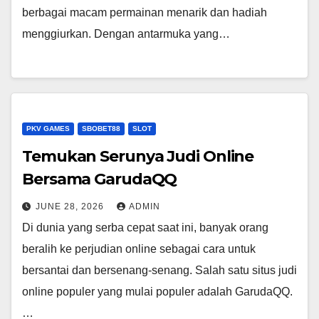
berbagai macam permainan menarik dan hadiah
menggiurkan. Dengan antarmuka yang…
PKV GAMES
SBOBET88
SLOT
Temukan Serunya Judi Online
Bersama GarudaQQ
JUNE 28, 2026
ADMIN
Di dunia yang serba cepat saat ini, banyak orang
beralih ke perjudian online sebagai cara untuk
bersantai dan bersenang-senang. Salah satu situs judi
online populer yang mulai populer adalah GarudaQQ.
…