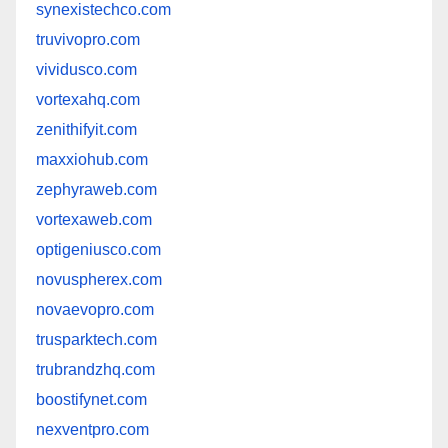
synexistechco.com
truvivopro.com
vividusco.com
vortexahq.com
zenithifyit.com
maxxiohub.com
zephyraweb.com
vortexaweb.com
optigeniusco.com
novuspherex.com
novaevopro.com
trusparktech.com
trubrandzhq.com
boostifynet.com
nexventpro.com