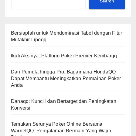
Search
Bersiaplah untuk Mendominasi Tabel dengan Fitur
Mutakhir Lipoqq
Ikuti Aksinya: Platform Poker Premier Kembarqq
Dari Pemula hingga Pro: Bagaimana HondaQQ
Dapat Membantu Meningkatkan Permainan Poker
Anda
Danaqq: Kunci Iklan Bertarget dan Peningkatan
Konversi
Temukan Serunya Poker Online Bersama
WarnetQQ: Pengalaman Bermain Yang Wajib