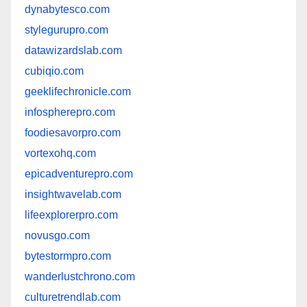
dynabytesco.com
stylegurupro.com
datawizardslab.com
cubiqio.com
geeklifechronicle.com
infospherepro.com
foodiesavorpro.com
vortexohq.com
epicadventurepro.com
insightwavelab.com
lifeexplorerpro.com
novusgo.com
bytestormpro.com
wanderlustchrono.com
culturetrendlab.com