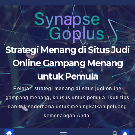
Skip
to
content
Strategi Menang di Situs Judi
Online Gampang Menang
untuk Pemula
Pelajari strategi menang di situs judi online
gampang menang, khusus untuk pemula. Ikuti tips
dan trik sederhana untuk meningkatkan peluang
kemenangan Anda.