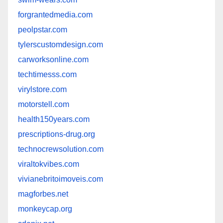
forgrantedmedia.com
peolpstar.com
tylerscustomdesign.com
carworksonline.com
techtimesss.com
virylstore.com
motorstell.com
health150years.com
prescriptions-drug.org
technocrewsolution.com
viraltokvibes.com
vivianebritoimoveis.com
magforbes.net
monkeycap.org