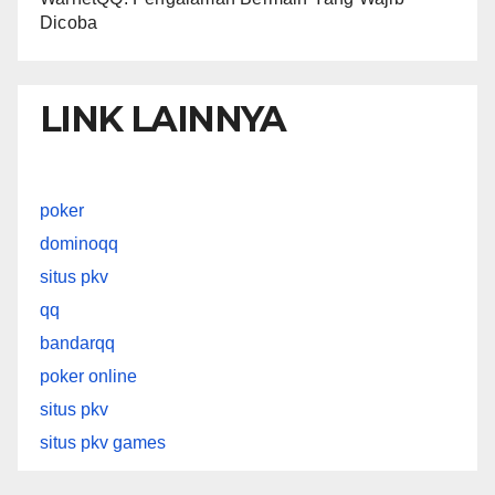
Dicoba
LINK LAINNYA
poker
dominoqq
situs pkv
qq
bandarqq
poker online
situs pkv
situs pkv games