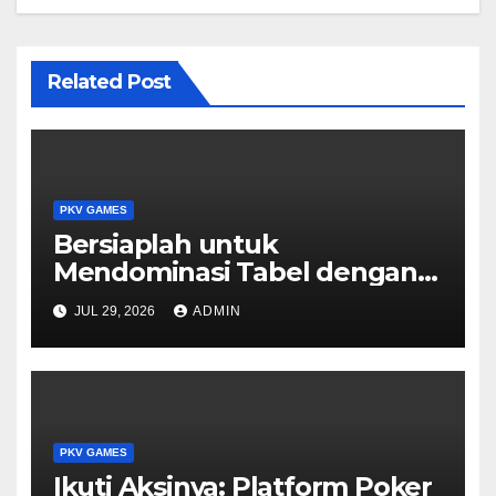
Related Post
PKV GAMES
Bersiaplah untuk
Mendominasi Tabel dengan
Fitur Mutakhir Lipoqq
JUL 29, 2026
ADMIN
PKV GAMES
Ikuti Aksinya: Platform Poker