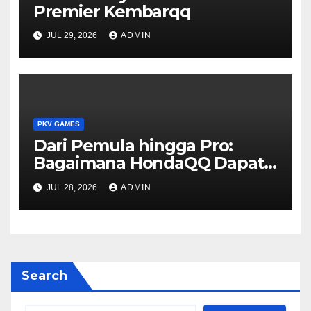
Premier Kembarqq
JUL 29, 2026
ADMIN
PKV GAMES
Dari Pemula hingga Pro:
Bagaimana HondaQQ Dapat
Membantu Meningkatkan
JUL 28, 2026
ADMIN
Permainan Poker Anda
Search