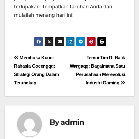
terlupakan. Tempatkan taruhan Anda dan
mulailah menang hari ini!
Post
Membuka Kunci
Temui Tim Di Balik
Rahasia Gocengqq:
Wargaqq: Bagaimana Satu
navigation
Strategi Orang Dalam
Perusahaan Merevolusi
Terungkap
Industri Gaming
By
admin