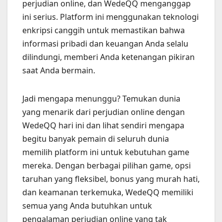
perjudian online, dan WedeQQ menganggap
ini serius. Platform ini menggunakan teknologi
enkripsi canggih untuk memastikan bahwa
informasi pribadi dan keuangan Anda selalu
dilindungi, memberi Anda ketenangan pikiran
saat Anda bermain.
Jadi mengapa menunggu? Temukan dunia
yang menarik dari perjudian online dengan
WedeQQ hari ini dan lihat sendiri mengapa
begitu banyak pemain di seluruh dunia
memilih platform ini untuk kebutuhan game
mereka. Dengan berbagai pilihan game, opsi
taruhan yang fleksibel, bonus yang murah hati,
dan keamanan terkemuka, WedeQQ memiliki
semua yang Anda butuhkan untuk
pengalaman perjudian online yang tak