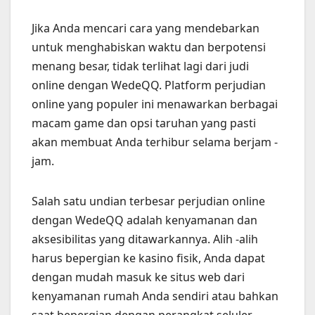
Jika Anda mencari cara yang mendebarkan
untuk menghabiskan waktu dan berpotensi
menang besar, tidak terlihat lagi dari judi
online dengan WedeQQ. Platform perjudian
online yang populer ini menawarkan berbagai
macam game dan opsi taruhan yang pasti
akan membuat Anda terhibur selama berjam -
jam.
Salah satu undian terbesar perjudian online
dengan WedeQQ adalah kenyamanan dan
aksesibilitas yang ditawarkannya. Alih -alih
harus bepergian ke kasino fisik, Anda dapat
dengan mudah masuk ke situs web dari
kenyamanan rumah Anda sendiri atau bahkan