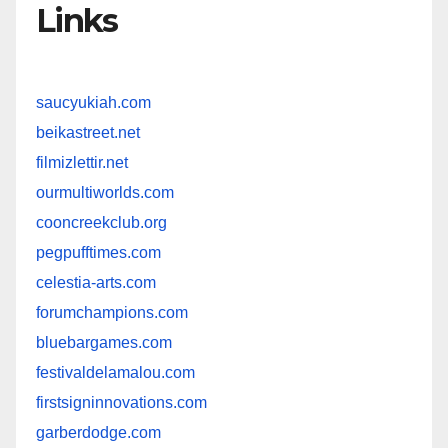
Links
saucyukiah.com
beikastreet.net
filmizlettir.net
ourmultiworlds.com
cooncreekclub.org
pegpufftimes.com
celestia-arts.com
forumchampions.com
bluebargames.com
festivaldelamalou.com
firstsigninnovations.com
garberdodge.com