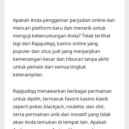
Apakah Anda penggemar perjudian online dan
mencari platform baru dan menarik untuk
menguji keberuntungan Anda? Tidak terlihat
lagi dari Rajajudiqq, kasino online yang
populer dan situs judi yang menjanjikan
kemenangan besar dan hiburan tanpa akhir
untuk pemain dari semua tingkat
keterampilan.
Rajajudiqq menawarkan berbagai permainan
untuk dipilih, termasuk favorit kasino klasik
seperti poker, blackjack, roulette, dan slot,
serta permainan unik dan inovatif yang tidak
akan Anda temukan di tempat lain. Apakah