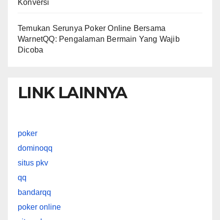
Konversi
Temukan Serunya Poker Online Bersama
WarnetQQ: Pengalaman Bermain Yang Wajib
Dicoba
LINK LAINNYA
poker
dominoqq
situs pkv
qq
bandarqq
poker online