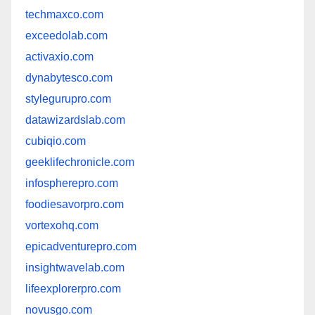
techmaxco.com
exceedolab.com
activaxio.com
dynabytesco.com
stylegurupro.com
datawizardslab.com
cubiqio.com
geeklifechronicle.com
infospherepro.com
foodiesavorpro.com
vortexohq.com
epicadventurepro.com
insightwavelab.com
lifeexplorerpro.com
novusgo.com