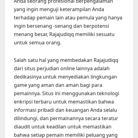
Anda seorang profesional berpengalaman
yang ingin menguji keterampilan Anda
terhadap pemain lain atau pemula yang hanya
ingin bersenang -senang dan berpotensi
menang besar, Rajajudiqq memiliki sesuatu
untuk semua orang.
Salah satu hal yang membedakan Rajajudiqq
dari situs perjudian online lainnya adalah
dedikasinya untuk menyediakan lingkungan
game yang aman dan aman bagi para
pemainnya. Situs ini menggunakan teknologi
enkripsi terbaru untuk memastikan bahwa
informasi pribadi dan keuangan Anda selalu
dilindungi, dan permainannya secara teratur
diaudit untuk keadilan untuk memastikan
bahwa setiap pemain memiliki peluang yang