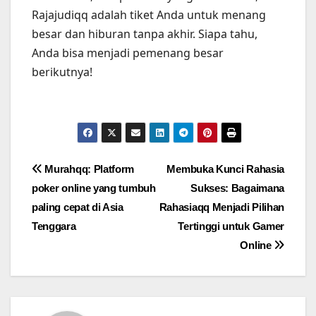
Rajajudiqq adalah tiket Anda untuk menang
besar dan hiburan tanpa akhir. Siapa tahu,
Anda bisa menjadi pemenang besar
berikutnya!
Post
Murahqq: Platform
Membuka Kunci Rahasia
poker online yang tumbuh
Sukses: Bagaimana
navigation
paling cepat di Asia
Rahasiaqq Menjadi Pilihan
Tenggara
Tertinggi untuk Gamer
Online