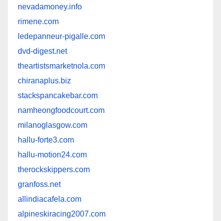
nevadamoney.info
rimene.com
ledepanneur-pigalle.com
dvd-digest.net
theartistsmarketnola.com
chiranaplus.biz
stackspancakebar.com
namheongfoodcourt.com
milanoglasgow.com
hallu-forte3.com
hallu-motion24.com
therockskippers.com
granfoss.net
allindiacafela.com
alpineskiracing2007.com