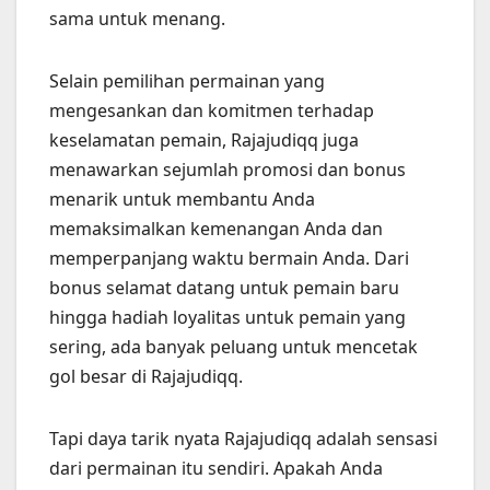
sama untuk menang.
Selain pemilihan permainan yang
mengesankan dan komitmen terhadap
keselamatan pemain, Rajajudiqq juga
menawarkan sejumlah promosi dan bonus
menarik untuk membantu Anda
memaksimalkan kemenangan Anda dan
memperpanjang waktu bermain Anda. Dari
bonus selamat datang untuk pemain baru
hingga hadiah loyalitas untuk pemain yang
sering, ada banyak peluang untuk mencetak
gol besar di Rajajudiqq.
Tapi daya tarik nyata Rajajudiqq adalah sensasi
dari permainan itu sendiri. Apakah Anda