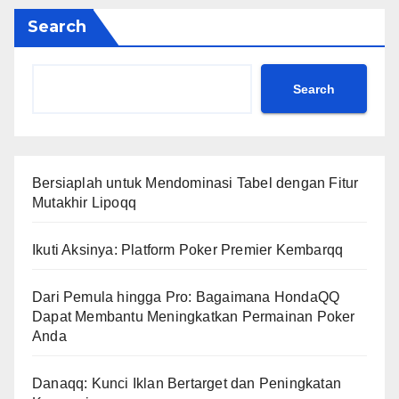
Search
Search
Bersiaplah untuk Mendominasi Tabel dengan Fitur
Mutakhir Lipoqq
Ikuti Aksinya: Platform Poker Premier Kembarqq
Dari Pemula hingga Pro: Bagaimana HondaQQ
Dapat Membantu Meningkatkan Permainan Poker
Anda
Danaqq: Kunci Iklan Bertarget dan Peningkatan