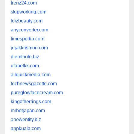
trenz24.com
skipworking.com
loizbeauty.com
anyconverter.com
timespedia.com
jejakkrismon.com
diemthole.biz
ufabetkk.com
allquickmedia.com
technewsgazette.com
pureglowfacecream.com
kingofherrings.com
mrbetjapan.com
anewentity.biz
appkuala.com