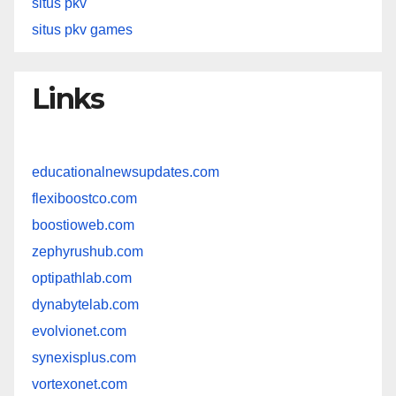
situs pkv
situs pkv games
Links
educationalnewsupdates.com
flexiboostco.com
boostioweb.com
zephyrushub.com
optipathlab.com
dynabytelab.com
evolvionet.com
synexisplus.com
vortexonet.com