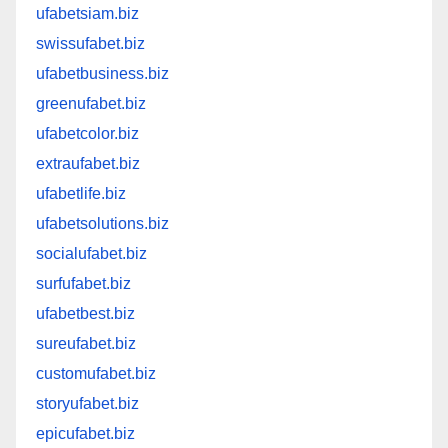
ufabetsiam.biz
swissufabet.biz
ufabetbusiness.biz
greenufabet.biz
ufabetcolor.biz
extraufabet.biz
ufabetlife.biz
ufabetsolutions.biz
socialufabet.biz
surfufabet.biz
ufabetbest.biz
sureufabet.biz
customufabet.biz
storyufabet.biz
epicufabet.biz