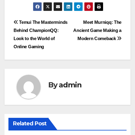
Post
Temui The Masterminds
Meet Murniqq: The
Behind ChampionQQ:
Ancient Game Making a
navigation
Look to the World of
Modern Comeback
Online Gaming
By
admin
Related Post