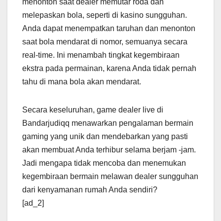
menonton saat dealer memutar roda dan
melepaskan bola, seperti di kasino sungguhan.
Anda dapat menempatkan taruhan dan menonton
saat bola mendarat di nomor, semuanya secara
real-time. Ini menambah tingkat kegembiraan
ekstra pada permainan, karena Anda tidak pernah
tahu di mana bola akan mendarat.
Secara keseluruhan, game dealer live di
Bandarjudiqq menawarkan pengalaman bermain
gaming yang unik dan mendebarkan yang pasti
akan membuat Anda terhibur selama berjam -jam.
Jadi mengapa tidak mencoba dan menemukan
kegembiraan bermain melawan dealer sungguhan
dari kenyamanan rumah Anda sendiri?
[ad_2]