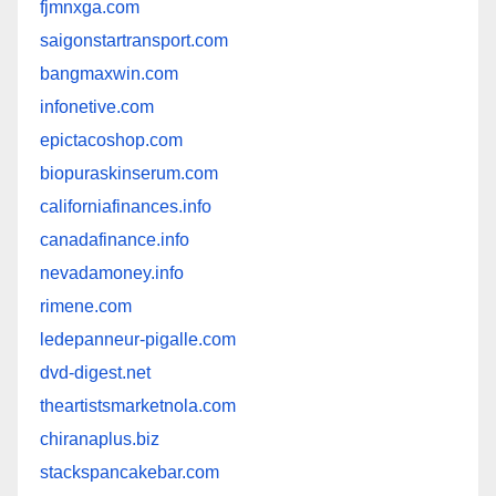
fjmnxga.com
saigonstartransport.com
bangmaxwin.com
infonetive.com
epictacoshop.com
biopuraskinserum.com
californiafinances.info
canadafinance.info
nevadamoney.info
rimene.com
ledepanneur-pigalle.com
dvd-digest.net
theartistsmarketnola.com
chiranaplus.biz
stackspancakebar.com