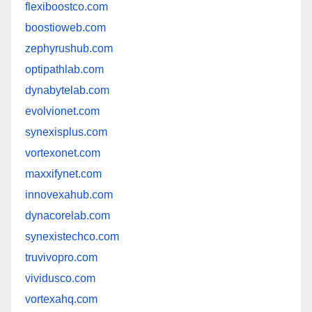
flexiboostco.com
boostioweb.com
zephyrushub.com
optipathlab.com
dynabytelab.com
evolvionet.com
synexisplus.com
vortexonet.com
maxxifynet.com
innovexahub.com
dynacorelab.com
synexistechco.com
truvivopro.com
vividusco.com
vortexahq.com