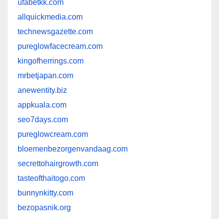
ufabetkk.com
allquickmedia.com
technewsgazette.com
pureglowfacecream.com
kingofherrings.com
mrbetjapan.com
anewentity.biz
appkuala.com
seo7days.com
pureglowcream.com
bloemenbezorgenvandaag.com
secrettohairgrowth.com
tasteofthaitogo.com
bunnynkitty.com
bezopasnik.org