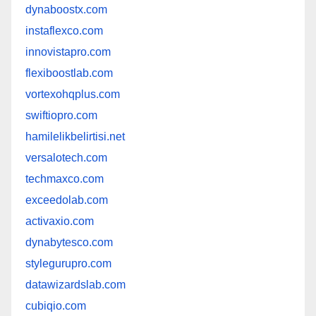
dynaboostx.com
instaflexco.com
innovistapro.com
flexiboostlab.com
vortexohqplus.com
swiftiopro.com
hamilelikbelirtisi.net
versalotech.com
techmaxco.com
exceedolab.com
activaxio.com
dynabytesco.com
stylegurupro.com
datawizardslab.com
cubiqio.com