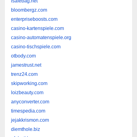
isafebag.net
bloombergz.com
enterpriseboosts.com
casino-kartenspiele.com
casino-automatenspiele.org
casino-tischspiele.com
otbody.com
jamestrust.net
trenz24.com
skipworking.com
loizbeauty.com
anyconverter.com
timespedia.com
jejakkrismon.com
diemthole.biz