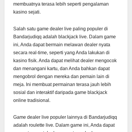
membuatnya terasa lebih seperti pengalaman
kasino sejati.
Salah satu game dealer live paling populer di
Bandarjudiqq adalah blackjack live. Dalam game
ini, Anda dapat bermain melawan dealer nyata
secara real-time, seperti yang Anda lakukan di
kasino fisik. Anda dapat melihat dealer mengocok
dan menangani kartu, dan Anda bahkan dapat
mengobrol dengan mereka dan pemain lain di
meja. Ini membuat permainan terasa jauh lebih
sosial dan interaktif daripada game blackjack
online tradisional.
Game dealer live populer lainnya di Bandarjudiqq
adalah roulette live. Dalam game ini, Anda dapat