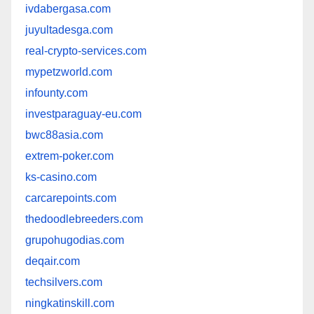
ivdabergasa.com
juyultadesga.com
real-crypto-services.com
mypetzworld.com
infounty.com
investparaguay-eu.com
bwc88asia.com
extrem-poker.com
ks-casino.com
carcarepoints.com
thedoodlebreeders.com
grupohugodias.com
deqair.com
techsilvers.com
ningkatinskill.com