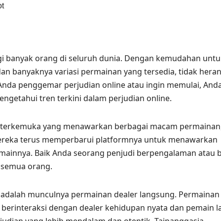
ot
bagi banyak orang di seluruh dunia. Dengan kemudahan unt
an banyaknya variasi permainan yang tersedia, tidak hera
 Anda penggemar perjudian online atau ingin memulai, And
ngetahui tren terkini dalam perjudian online.
ine terkemuka yang menawarkan berbagai macam permainan
 Mereka terus memperbarui platformnya untuk menawarkan
emainnya. Baik Anda seorang penjudi berpengalaman atau 
k semua orang.
ne adalah munculnya permainan dealer langsung. Permainan
erinteraksi dengan dealer kehidupan nyata dan pemain l
judian yang lebih mendalam dan otentik. Taipanqqasia