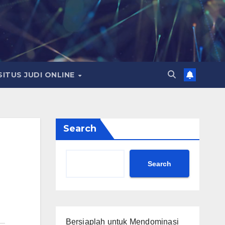
SITUS JUDI ONLINE
Search
Search
Bersiaplah untuk Mendominasi