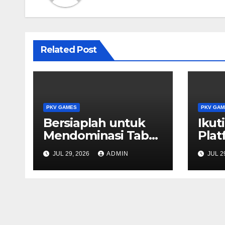
Related Post
PKV GAMES
PKV GAM
Bersiaplah untuk
Ikut
Mendominasi Tabel
Plat
dengan Fitur
Pre
JUL 29, 2026
ADMIN
JUL 2
Mutakhir Lipoqq