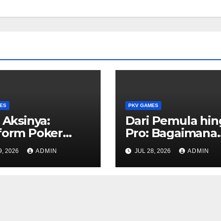
ES
PKV GAMES
i Aksinya:
Dari Pemula hi
form Poker
Pro: Bagaimana
mier Kembarqq
HondaQQ Dapat
9, 2026
ADMIN
JUL 28, 2026
ADMIN
Membantu
Meningkatkan
Permainan Poke
Anda