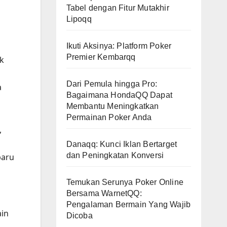
Tabel dengan Fitur Mutakhir
Lipoqq
Ikuti Aksinya: Platform Poker
Premier Kembarqq
uk
n
Dari Pemula hingga Pro:
a
Bagaimana HondaQQ Dapat
Membantu Meningkatkan
Permainan Poker Anda
,
Danaqq: Kunci Iklan Bertarget
dan Peningkatan Konversi
baru
Temukan Serunya Poker Online
Bersama WarnetQQ:
Pengalaman Bermain Yang Wajib
ain
Dicoba