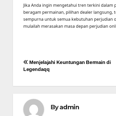
Jika Anda ingin mengetahui tren terkini dalam
beragam permainan, pilihan dealer langsung, t
sempurna untuk semua kebutuhan perjudian on
mulailah merasakan masa depan perjudian onl
Post
Menjelajahi Keuntungan Bermain di
Legendaqq
navigation
By
admin