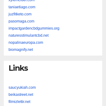
taniaetiago.com
juzfitketo.com
pasomaga.com
impactgardencbdgummies.org
naturesstimulantcbd.net
nopalinaeuropa.com
biomagnify.net
Links
saucyukiah.com
beikastreet.net
filmizlettir.net