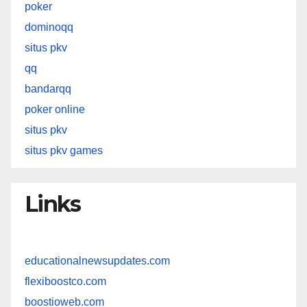
poker
dominoqq
situs pkv
qq
bandarqq
poker online
situs pkv
situs pkv games
Links
educationalnewsupdates.com
flexiboostco.com
boostioweb.com