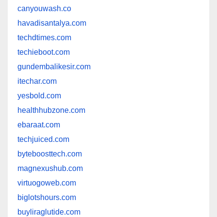
canyouwash.co
havadisantalya.com
techdtimes.com
techieboot.com
gundembalikesir.com
itechar.com
yesbold.com
healthhubzone.com
ebaraat.com
techjuiced.com
byteboosttech.com
magnexushub.com
virtuogoweb.com
biglotshours.com
buyliraglutide.com