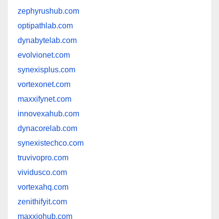
zephyrushub.com
optipathlab.com
dynabytelab.com
evolvionet.com
synexisplus.com
vortexonet.com
maxxifynet.com
innovexahub.com
dynacorelab.com
synexistechco.com
truvivopro.com
vividusco.com
vortexahq.com
zenithifyit.com
maxxiohub.com