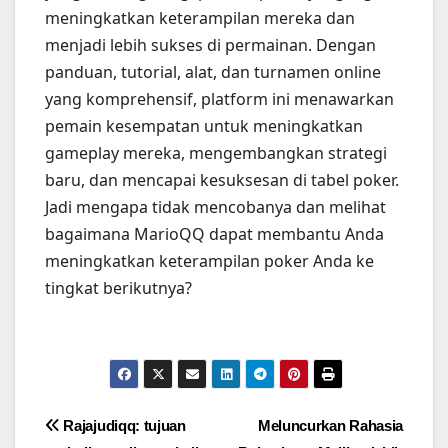
meningkatkan keterampilan mereka dan
menjadi lebih sukses di permainan. Dengan
panduan, tutorial, alat, dan turnamen online
yang komprehensif, platform ini menawarkan
pemain kesempatan untuk meningkatkan
gameplay mereka, mengembangkan strategi
baru, dan mencapai kesuksesan di tabel poker.
Jadi mengapa tidak mencobanya dan melihat
bagaimana MarioQQ dapat membantu Anda
meningkatkan keterampilan poker Anda ke
tingkat berikutnya?
Post
Rajajudiqq: tujuan
Meluncurkan Rahasia