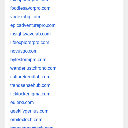
foodiesavorpro.com
vortexohq.com
epicadventurepro.com
insightwavelab.com
lifeexplorerpro.com
novusgo.com
bytestormpro.com
wanderlustchrono.com
culturetrendlab.com
trendsensehub.com
ticktockenigma.com
eulerxr.com
geekifygenius.com
orbitextech.com