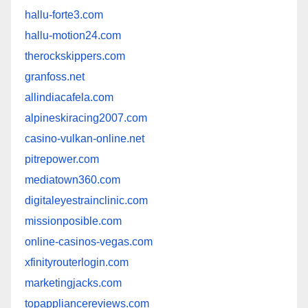
hallu-forte3.com
hallu-motion24.com
therockskippers.com
granfoss.net
allindiacafela.com
alpineskiracing2007.com
casino-vulkan-online.net
pitrepower.com
mediatown360.com
digitaleyestrainclinic.com
missionposible.com
online-casinos-vegas.com
xfinityrouterlogin.com
marketingjacks.com
topappliancereviews.com