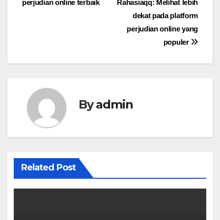
perjudian online terbaik
Rahasiaqq: Melihat lebih
navigation
dekat pada platform
perjudian online yang
populer
By
admin
Related Post