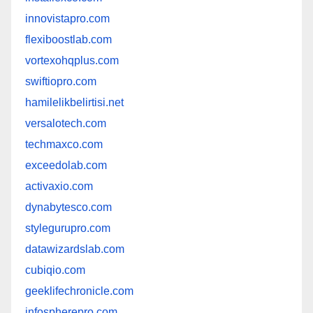
innovistapro.com
flexiboostlab.com
vortexohqplus.com
swiftiopro.com
hamilelikbelirtisi.net
versalotech.com
techmaxco.com
exceedolab.com
activaxio.com
dynabytesco.com
stylegurupro.com
datawizardslab.com
cubiqio.com
geeklifechronicle.com
infospherepro.com