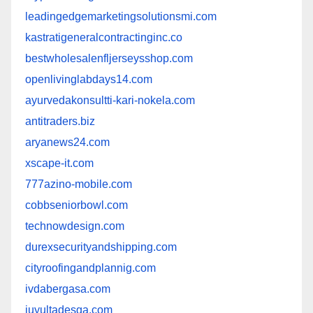
leadingedgemarketingsolutionsmi.com
kastratigeneralcontractinginc.co
bestwholesalenfljerseysshop.com
openlivinglabdays14.com
ayurvedakonsultti-kari-nokela.com
antitraders.biz
aryanews24.com
xscape-it.com
777azino-mobile.com
cobbseniorbowl.com
technowdesign.com
durexsecurityandshipping.com
cityroofingandplannig.com
ivdabergasa.com
juyultadesga.com