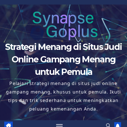
Skip
to
content
Strategi Menang di Situs Judi
Online Gampang Menang
untuk Pemula
Pelajari strategi menang di situs judi online
gampang menang, khusus untuk pemula. Ikuti
tips dan trik sederhana untuk meningkatkan
peluang kemenangan Anda.