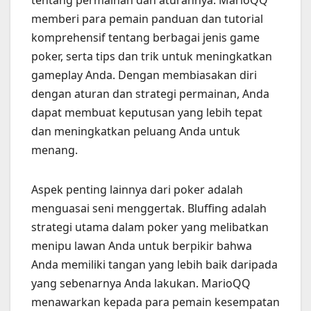
tentang permainan dan aturannya. MarioQQ
memberi para pemain panduan dan tutorial
komprehensif tentang berbagai jenis game
poker, serta tips dan trik untuk meningkatkan
gameplay Anda. Dengan membiasakan diri
dengan aturan dan strategi permainan, Anda
dapat membuat keputusan yang lebih tepat
dan meningkatkan peluang Anda untuk
menang.
Aspek penting lainnya dari poker adalah
menguasai seni menggertak. Bluffing adalah
strategi utama dalam poker yang melibatkan
menipu lawan Anda untuk berpikir bahwa
Anda memiliki tangan yang lebih baik daripada
yang sebenarnya Anda lakukan. MarioQQ
menawarkan kepada para pemain kesempatan