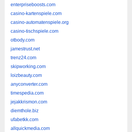
enterpriseboosts.com
casino-kartenspiele.com
casino-automatenspiele.org
casino-tischspiele.com
otbody.com
jamestrust.net
trenz24.com
skipworking.com
loizbeauty.com
anyconverter.com
timespedia.com
jejakkrismon.com
diemthole.biz
ufabetkk.com
allquickmedia.com