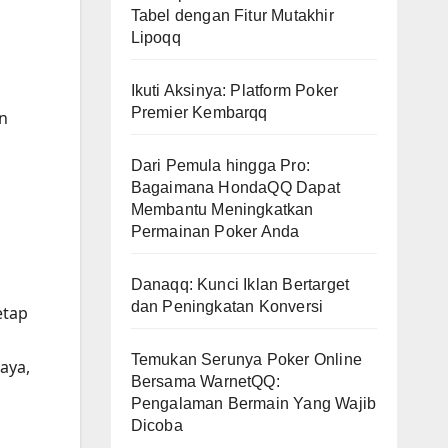
Tabel dengan Fitur Mutakhir
Lipoqq
Ikuti Aksinya: Platform Poker
Premier Kembarqq
n
Dari Pemula hingga Pro:
Bagaimana HondaQQ Dapat
Membantu Meningkatkan
Permainan Poker Anda
Danaqq: Kunci Iklan Bertarget
dan Peningkatan Konversi
etap
Temukan Serunya Poker Online
aya,
Bersama WarnetQQ:
Pengalaman Bermain Yang Wajib
Dicoba