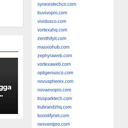
synexistechco.com
truvivopro.com
vividusco.com
vortexahq.com
zenithifyit.com
maxxiohub.com
zephyraweb.com
vortexaweb.com
optigeniusco.com
novuspherex.com
ngga
novaevopro.com
trusparktech.com
trubrandzhq.com
boostifynet.com
r
nexventpro.com