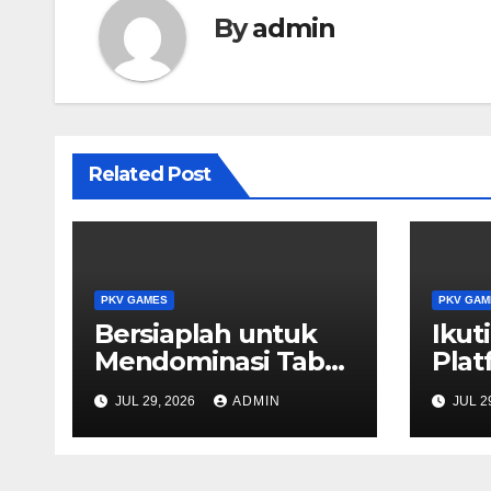
By
admin
Related Post
PKV GAMES
PKV GAM
Bersiaplah untuk
Ikut
Mendominasi Tabel
Plat
dengan Fitur
Pre
JUL 29, 2026
ADMIN
JUL 2
Mutakhir Lipoqq