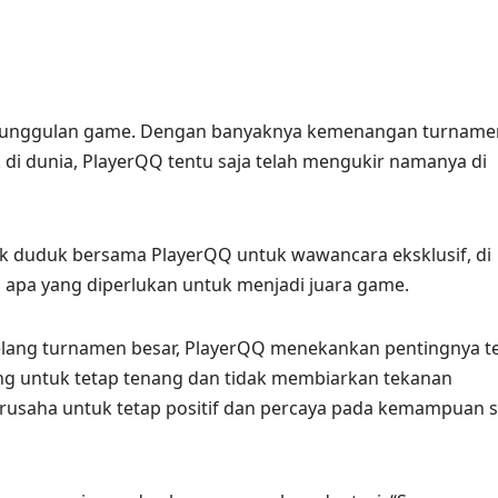
keunggulan game. Dengan banyaknya kemenangan turname
k di dunia, PlayerQQ tentu saja telah mengukir namanya di
k duduk bersama PlayerQQ untuk wawancara eksklusif, di
an apa yang diperlukan untuk menjadi juara game.
jelang turnamen besar, PlayerQQ menekankan pentingnya t
ting untuk tetap tenang dan tidak membiarkan tekanan
berusaha untuk tetap positif dan percaya pada kemampuan s