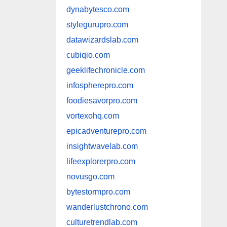
dynabytesco.com
stylegurupro.com
datawizardslab.com
cubiqio.com
geeklifechronicle.com
infospherepro.com
foodiesavorpro.com
vortexohq.com
epicadventurepro.com
insightwavelab.com
lifeexplorerpro.com
novusgo.com
bytestormpro.com
wanderlustchrono.com
culturetrendlab.com