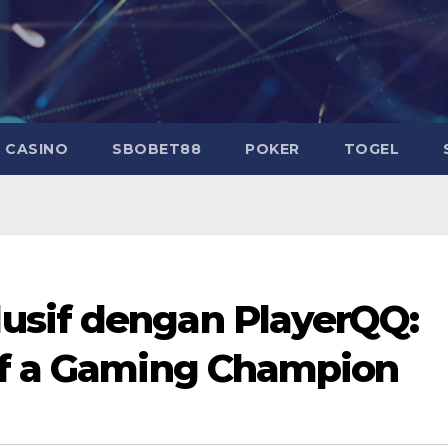
CASINO
SBOBET88
POKER
TOGEL
usif dengan PlayerQQ:
of a Gaming Champion