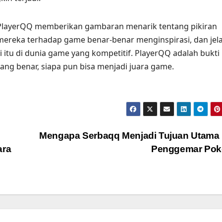
PlayerQQ memberikan gambaran menarik tentang pikiran
 mereka terhadap game benar-benar menginspirasi, dan jel
tu di dunia game yang kompetitif. PlayerQQ adalah bukti
yang benar, siapa pun bisa menjadi juara game.
Mengapa Serbaqq Menjadi Tujuan Utama 
ara
Penggemar Pok