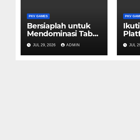
PKV GAMES
PKV GAM
Bersiaplah untuk
Ikut
Mendominasi Tabel
Plat
dengan Fitur
Pre
JUL 29, 2026
ADMIN
JUL 2
Mutakhir Lipoqq