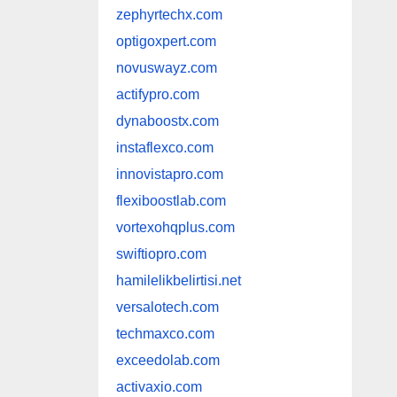
zephyrtechx.com
optigoxpert.com
novuswayz.com
actifypro.com
dynaboostx.com
instaflexco.com
innovistapro.com
flexiboostlab.com
vortexohqplus.com
swiftiopro.com
hamilelikbelirtisi.net
versalotech.com
techmaxco.com
exceedolab.com
activaxio.com