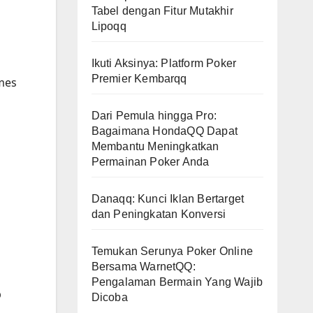
Tabel dengan Fitur Mutakhir
Lipoqq
Ikuti Aksinya: Platform Poker
Premier Kembarqq
mes
Dari Pemula hingga Pro:
Bagaimana HondaQQ Dapat
Membantu Meningkatkan
Permainan Poker Anda
Danaqq: Kunci Iklan Bertarget
dan Peningkatan Konversi
Temukan Serunya Poker Online
Bersama WarnetQQ:
Pengalaman Bermain Yang Wajib
p
Dicoba