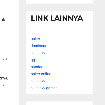
LINK LAINNYA
tuk
poker
dominoqq
situs pkv
ilan
qq
bandarqq
poker online
tnya,
situs pkv
f,
situs pkv games