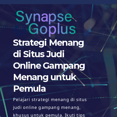
Skip
to
content
Strategi Menang
di Situs Judi
Online Gampang
Menang untuk
Pemula
Pelajari strategi menang di situs
judi online gampang menang,
khusus untuk pemula. Ikuti tips