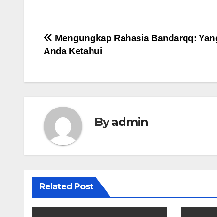
Post
Mengungkap Rahasia Bandarqq: Yang
Anda Ketahui
navigation
By
admin
Related Post