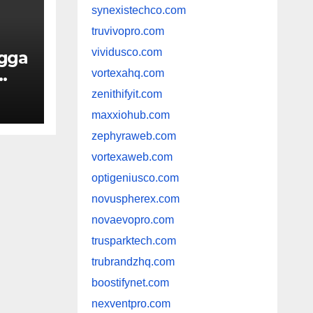
synexistechco.com
truvivopro.com
vividusco.com
ngga
vortexahq.com
zenithifyit.com
maxxiohub.com
zephyraweb.com
r
vortexaweb.com
optigeniusco.com
novuspherex.com
novaevopro.com
trusparktech.com
trubrandzhq.com
boostifynet.com
nexventpro.com