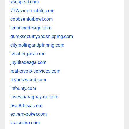
xscape-it.com
777azino-mobile.com
cobbseniorbowl.com
technowdesign.com
durexsecurityandshipping.com
cityroofingandplannig.com
ivdabergasa.com
juyultadesga.com
real-crypto-services.com
mypetzworld.com
infounty.com
investparaguay-eu.com
bwc88asia.com
extrem-poker.com
ks-casino.com