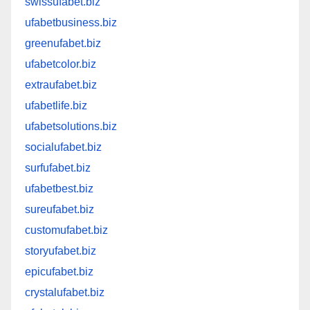
swissufabet.biz
ufabetbusiness.biz
greenufabet.biz
ufabetcolor.biz
extraufabet.biz
ufabetlife.biz
ufabetsolutions.biz
socialufabet.biz
surfufabet.biz
ufabetbest.biz
sureufabet.biz
customufabet.biz
storyufabet.biz
epicufabet.biz
crystalufabet.biz