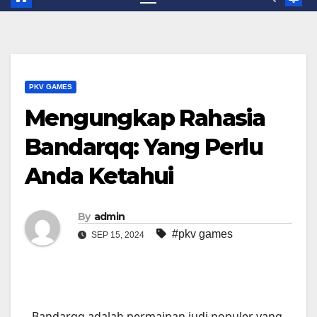
PKV GAMES
Mengungkap Rahasia
Bandarqq: Yang Perlu
Anda Ketahui
By
admin
#pkv games
SEP 15, 2024
Bandarqq adalah permainan judi populer yang