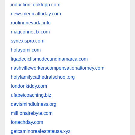
inductioncooktopp.com
newsmedicaltoday.com
roofingnevada.info
magconnectx.com
synexispro.com
holayomi.com
ligadeciclismodecundinamarca.com
nashvilleworkerscompensationattorney.com
holyfamilycathedralschool.org
londonkiddy.com
ufabetcoaching.biz
davismindfulness.org
millionairebyte.com
fortechday.com
getcaminorealestateusa.xyz