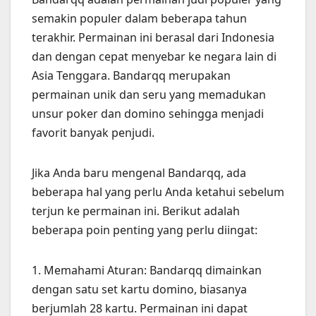
semakin populer dalam beberapa tahun
terakhir. Permainan ini berasal dari Indonesia
dan dengan cepat menyebar ke negara lain di
Asia Tenggara. Bandarqq merupakan
permainan unik dan seru yang memadukan
unsur poker dan domino sehingga menjadi
favorit banyak penjudi.
Jika Anda baru mengenal Bandarqq, ada
beberapa hal yang perlu Anda ketahui sebelum
terjun ke permainan ini. Berikut adalah
beberapa poin penting yang perlu diingat:
1. Memahami Aturan: Bandarqq dimainkan
dengan satu set kartu domino, biasanya
berjumlah 28 kartu. Permainan ini dapat