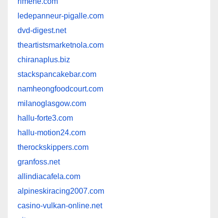
rimene.com
ledepanneur-pigalle.com
dvd-digest.net
theartistsmarketnola.com
chiranaplus.biz
stackspancakebar.com
namheongfoodcourt.com
milanoglasgow.com
hallu-forte3.com
hallu-motion24.com
therockskippers.com
granfoss.net
allindiacafela.com
alpineskiracing2007.com
casino-vulkan-online.net