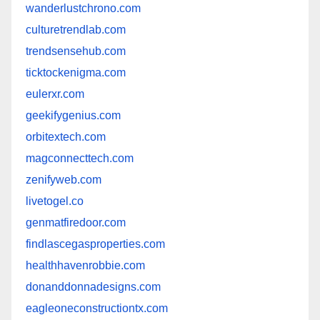
wanderlustchrono.com
culturetrendlab.com
trendsensehub.com
ticktockenigma.com
eulerxr.com
geekifygenius.com
orbitextech.com
magconnecttech.com
zenifyweb.com
livetogel.co
genmatfiredoor.com
findlascegasproperties.com
healthhavenrobbie.com
donanddonnadesigns.com
eagleoneconstructiontx.com