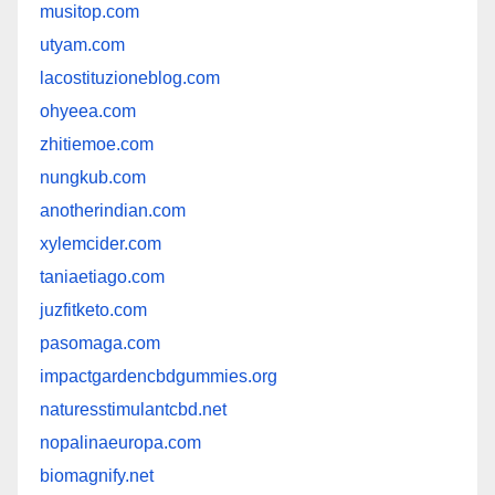
musitop.com
utyam.com
lacostituzioneblog.com
ohyeea.com
zhitiemoe.com
nungkub.com
anotherindian.com
xylemcider.com
taniaetiago.com
juzfitketo.com
pasomaga.com
impactgardencbdgummies.org
naturesstimulantcbd.net
nopalinaeuropa.com
biomagnify.net