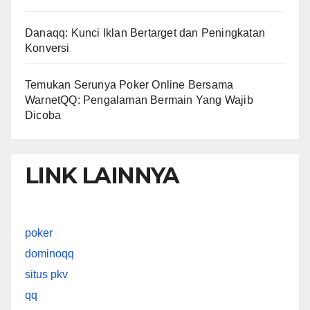
Danaqq: Kunci Iklan Bertarget dan Peningkatan
Konversi
Temukan Serunya Poker Online Bersama
WarnetQQ: Pengalaman Bermain Yang Wajib
Dicoba
LINK LAINNYA
poker
dominoqq
situs pkv
qq