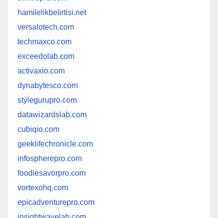
hamilelikbelirtisi.net
versalotech.com
techmaxco.com
exceedolab.com
activaxio.com
dynabytesco.com
stylegurupro.com
datawizardslab.com
cubiqio.com
geeklifechronicle.com
infospherepro.com
foodiesavorpro.com
vortexohq.com
epicadventurepro.com
insightwavelab.com