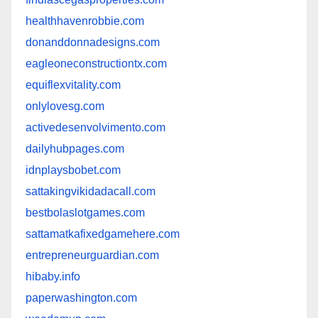
healthhavenrobbie.com
donanddonnadesigns.com
eagleoneconstructiontx.com
equiflexvitality.com
onlylovesg.com
activedesenvolvimento.com
dailyhubpages.com
idnplaysbobet.com
sattakingvikidadacall.com
bestbolaslotgames.com
sattamatkafixedgamehere.com
entrepreneurguardian.com
hibaby.info
paperwashington.com