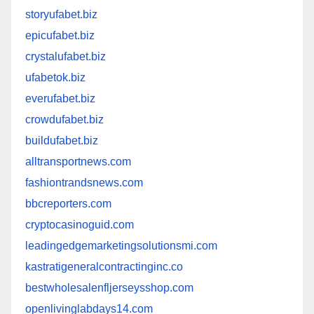
storyufabet.biz
epicufabet.biz
crystalufabet.biz
ufabetok.biz
everufabet.biz
crowdufabet.biz
buildufabet.biz
alltransportnews.com
fashiontrandsnews.com
bbcreporters.com
cryptocasinoguid.com
leadingedgemarketingsolutionsmi.com
kastratigeneralcontractinginc.co
bestwholesalenfljerseysshop.com
openlivinglabdays14.com