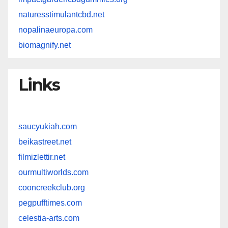
naturesstimulantcbd.net
nopalinaeuropa.com
biomagnify.net
Links
saucyukiah.com
beikastreet.net
filmizlettir.net
ourmultiworlds.com
cooncreekclub.org
pegpufftimes.com
celestia-arts.com