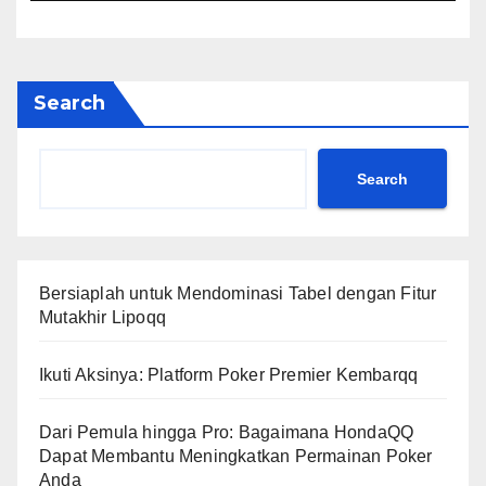
Search
Search
Bersiaplah untuk Mendominasi Tabel dengan Fitur
Mutakhir Lipoqq
Ikuti Aksinya: Platform Poker Premier Kembarqq
Dari Pemula hingga Pro: Bagaimana HondaQQ
Dapat Membantu Meningkatkan Permainan Poker
Anda