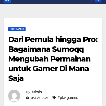
PKV GAMES
Dari Pemula hingga Pro:
Bagaimana Sumoqq
Mengubah Permainan
untuk Gamer Di Mana
Saja
By
admin
#pkv games
MAY 26, 2026