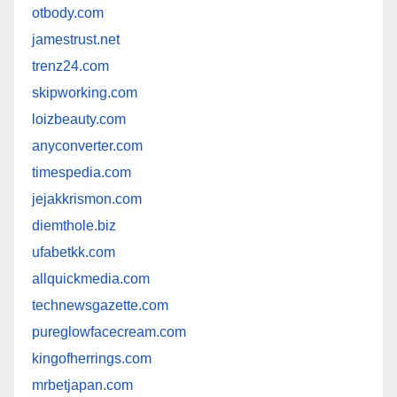
otbody.com
jamestrust.net
trenz24.com
skipworking.com
loizbeauty.com
anyconverter.com
timespedia.com
jejakkrismon.com
diemthole.biz
ufabetkk.com
allquickmedia.com
technewsgazette.com
pureglowfacecream.com
kingofherrings.com
mrbetjapan.com