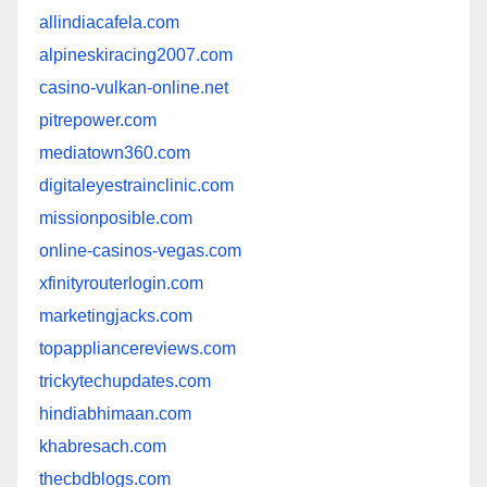
allindiacafela.com
alpineskiracing2007.com
casino-vulkan-online.net
pitrepower.com
mediatown360.com
digitaleyestrainclinic.com
missionposible.com
online-casinos-vegas.com
xfinityrouterlogin.com
marketingjacks.com
topappliancereviews.com
trickytechupdates.com
hindiabhimaan.com
khabresach.com
thecbdblogs.com