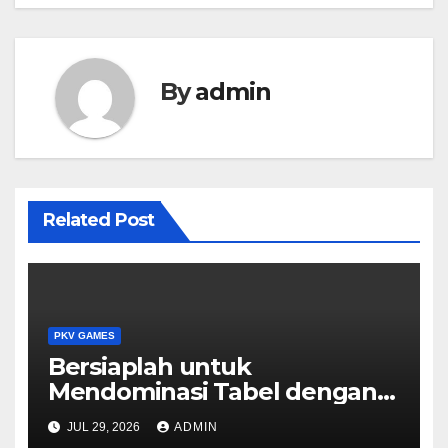
By
admin
Related Post
PKV GAMES
Bersiaplah untuk
Mendominasi Tabel dengan
Fitur Mutakhir Lipoqq
JUL 29, 2026
ADMIN