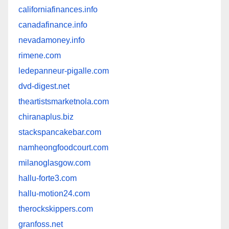
californiafinances.info
canadafinance.info
nevadamoney.info
rimene.com
ledepanneur-pigalle.com
dvd-digest.net
theartistsmarketnola.com
chiranaplus.biz
stackspancakebar.com
namheongfoodcourt.com
milanoglasgow.com
hallu-forte3.com
hallu-motion24.com
therockskippers.com
granfoss.net