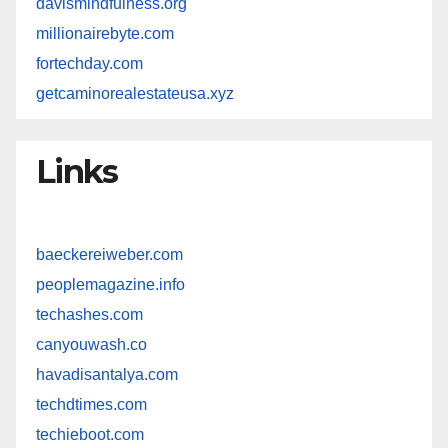
davismindfulness.org
millionairebyte.com
fortechday.com
getcaminorealestateusa.xyz
Links
baeckereiweber.com
peoplemagazine.info
techashes.com
canyouwash.co
havadisantalya.com
techdtimes.com
techieboot.com