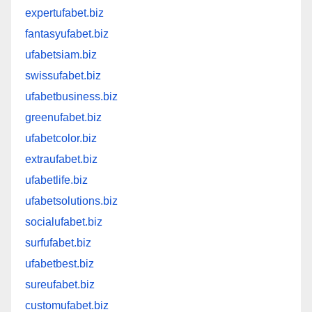
expertufabet.biz
fantasyufabet.biz
ufabetsiam.biz
swissufabet.biz
ufabetbusiness.biz
greenufabet.biz
ufabetcolor.biz
extraufabet.biz
ufabetlife.biz
ufabetsolutions.biz
socialufabet.biz
surfufabet.biz
ufabetbest.biz
sureufabet.biz
customufabet.biz