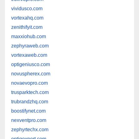
vividusco.com
vortexahq.com
zenithifyit.com
maxxiohub.com
zephyraweb.com
vortexaweb.com
optigeniusco.com
novuspherex.com
novaevopro.com
trusparktech.com
trubrandzhq.com
boostifynet.com
nexventpro.com
zephyrtechx.com
optigoxpert.com