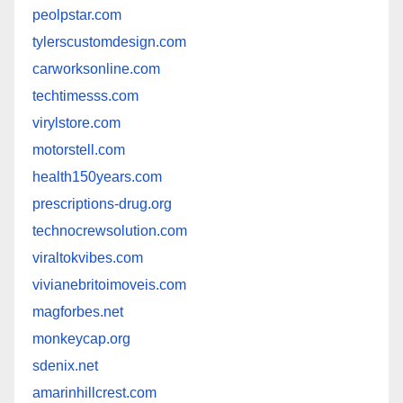
peolpstar.com
tylerscustomdesign.com
carworksonline.com
techtimesss.com
virylstore.com
motorstell.com
health150years.com
prescriptions-drug.org
technocrewsolution.com
viraltokvibes.com
vivianebritoimoveis.com
magforbes.net
monkeycap.org
sdenix.net
amarinhillcrest.com