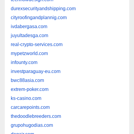
durexsecurityandshipping.com
cityroofingandplannig.com
ivdabergasa.com
juyultadesga.com
real-crypto-services.com
mypetzworld.com
infounty.com
investparaguay-eu.com
bwc88asia.com
extrem-poker.com
ks-casino.com
carcarepoints.com
thedoodlebreeders.com
grupohugodias.com