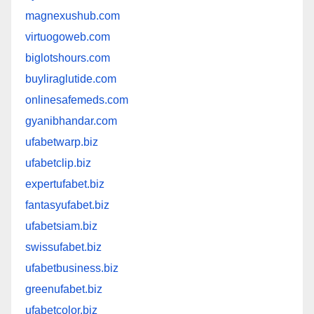
magnexushub.com
virtuogoweb.com
biglotshours.com
buyliraglutide.com
onlinesafemeds.com
gyanibhandar.com
ufabetwarp.biz
ufabetclip.biz
expertufabet.biz
fantasyufabet.biz
ufabetsiam.biz
swissufabet.biz
ufabetbusiness.biz
greenufabet.biz
ufabetcolor.biz