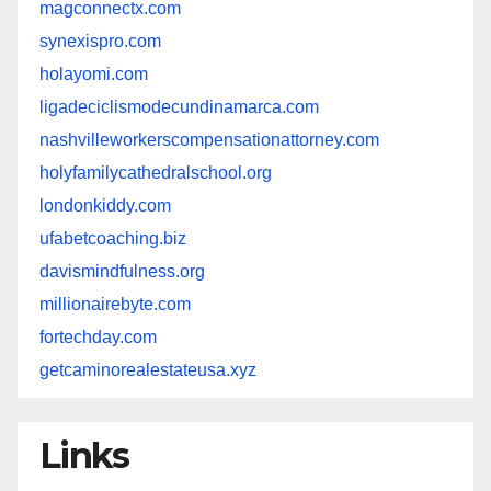
magconnectx.com
synexispro.com
holayomi.com
ligadeciclismodecundinamarca.com
nashvilleworkerscompensationattorney.com
holyfamilycathedralschool.org
londonkiddy.com
ufabetcoaching.biz
davismindfulness.org
millionairebyte.com
fortechday.com
getcaminorealestateusa.xyz
Links