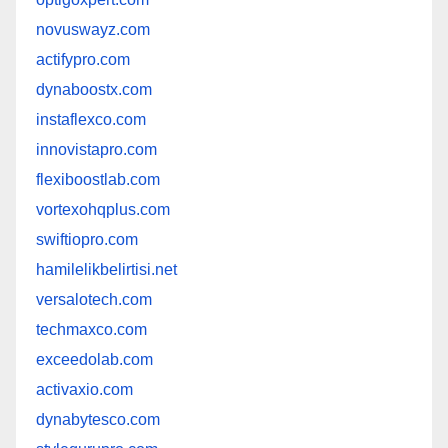
novuswayz.com
actifypro.com
dynaboostx.com
instaflexco.com
innovistapro.com
flexiboostlab.com
vortexohqplus.com
swiftiopro.com
hamilelikbelirtisi.net
versalotech.com
techmaxco.com
exceedolab.com
activaxio.com
dynabytesco.com