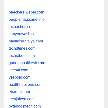
baeckereiweber.com
peoplemagazine.info
techashes.com
canyouwash.co
havadisantalya.com
techdtimes.com
techieboot.com
gundembalikesir.com
itechar.com
yesbold.com
healthhubzone.com
ebaraat.com
techjuiced.com
byteboosttech.com