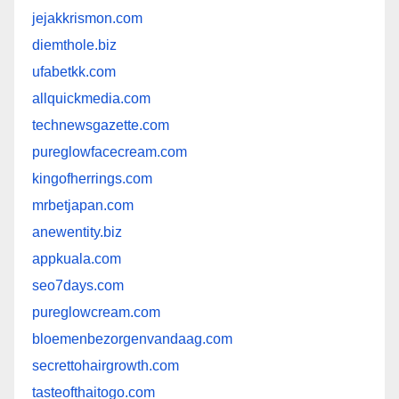
jejakkrismon.com
diemthole.biz
ufabetkk.com
allquickmedia.com
technewsgazette.com
pureglowfacecream.com
kingofherrings.com
mrbetjapan.com
anewentity.biz
appkuala.com
seo7days.com
pureglowcream.com
bloemenbezorgenvandaag.com
secrettohairgrowth.com
tasteofthaitogo.com