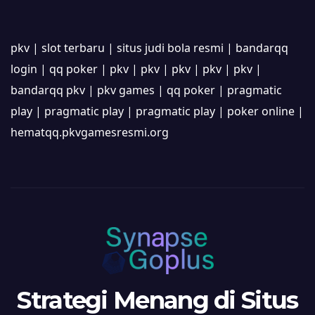
pkv
|
slot terbaru
|
situs judi bola resmi
|
bandarqq
login
|
qq poker
|
pkv
|
pkv
|
pkv
|
pkv
|
pkv
|
bandarqq pkv
|
pkv games
|
qq poker
|
pragmatic
play
|
pragmatic play
|
pragmatic play
|
poker online
|
hematqq.pkvgamesresmi.org
Strategi Menang di Situs