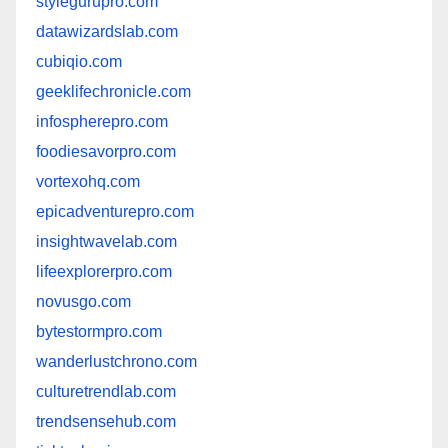
stylegurupro.com
datawizardslab.com
cubiqio.com
geeklifechronicle.com
infospherepro.com
foodiesavorpro.com
vortexohq.com
epicadventurepro.com
insightwavelab.com
lifeexplorerpro.com
novusgo.com
bytestormpro.com
wanderlustchrono.com
culturetrendlab.com
trendsensehub.com