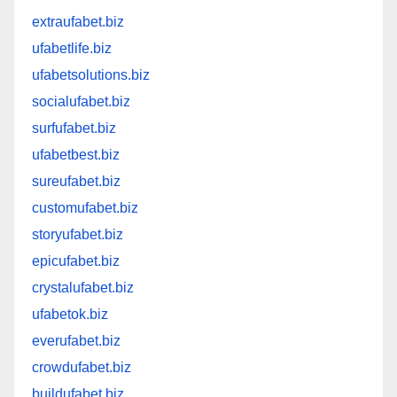
extraufabet.biz
ufabetlife.biz
ufabetsolutions.biz
socialufabet.biz
surfufabet.biz
ufabetbest.biz
sureufabet.biz
customufabet.biz
storyufabet.biz
epicufabet.biz
crystalufabet.biz
ufabetok.biz
everufabet.biz
crowdufabet.biz
buildufabet.biz