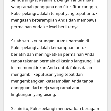
semua tingkat keahlian. Dengan antarmuka
yang ramah pengguna dan fitur-fitur canggih,
Pokerpelangi adalah tempat yang tepat untuk
mengasah keterampilan Anda dan membawa
permainan Anda ke level berikutnya.
Salah satu keuntungan utama bermain di
Pokerpelangi adalah kemampuan untuk
berlatih dan meningkatkan permainan Anda
tanpa tekanan bermain di kasino langsung. Hal
ini memungkinkan Anda untuk fokus dalam
mengambil keputusan yang tepat dan
mengembangkan keterampilan Anda tanpa
gangguan dari meja yang ramai atau
lingkungan yang bising.
Selain itu, Pokerpelangi menawarkan beragam