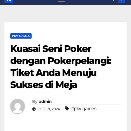
PKV GAMES
Kuasai Seni Poker
dengan Pokerpelangi:
Tiket Anda Menuju
Sukses di Meja
By
admin
#pkv games
OCT 19, 2024