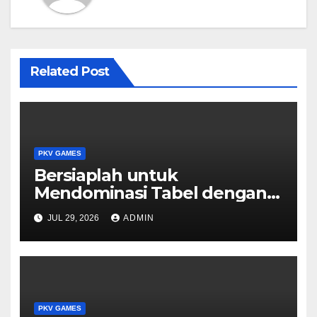
Related Post
PKV GAMES
Bersiaplah untuk
Mendominasi Tabel dengan
Fitur Mutakhir Lipoqq
JUL 29, 2026
ADMIN
PKV GAMES