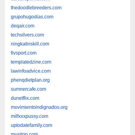
thedoodlebreeders.com
grupohugodias.com
deqair.com
techsilvers.com
ningkatinskill.com
fivsport.com
templatedzine.com
lawinfoadvice.com
phenqdietplan.org
sumnercafe.com
dunetflix.com
movimientoindignados.org
milfxxxpussy.com
uptodatefamily.com
musitop.com