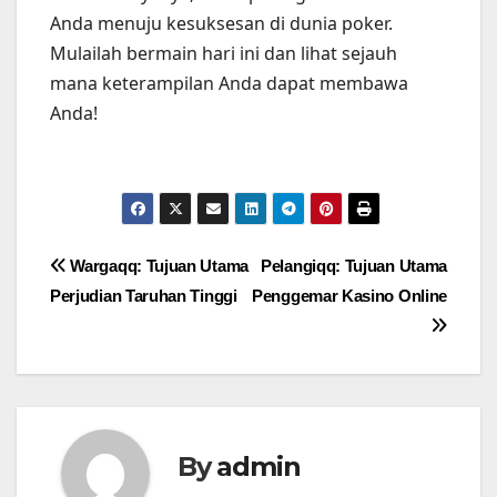
Anda menuju kesuksesan di dunia poker.
Mulailah bermain hari ini dan lihat sejauh
mana keterampilan Anda dapat membawa
Anda!
Post
Wargaqq: Tujuan Utama
Pelangiqq: Tujuan Utama
Perjudian Taruhan Tinggi
Penggemar Kasino Online
navigation
By
admin