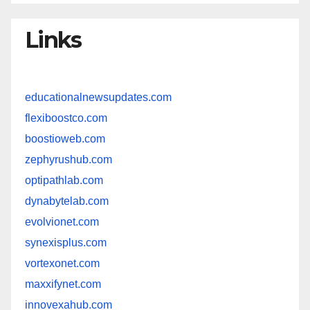
Links
educationalnewsupdates.com
flexiboostco.com
boostioweb.com
zephyrushub.com
optipathlab.com
dynabytelab.com
evolvionet.com
synexisplus.com
vortexonet.com
maxxifynet.com
innovexahub.com