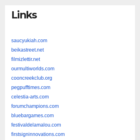
Links
saucyukiah.com
beikastreet.net
filmizlettir.net
ourmultiworlds.com
cooncreekclub.org
pegpufftimes.com
celestia-arts.com
forumchampions.com
bluebargames.com
festivaldelamalou.com
firstsigninnovations.com