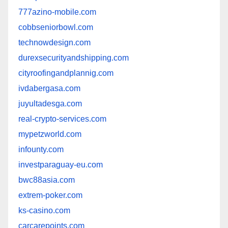
777azino-mobile.com
cobbseniorbowl.com
technowdesign.com
durexsecurityandshipping.com
cityroofingandplannig.com
ivdabergasa.com
juyultadesga.com
real-crypto-services.com
mypetzworld.com
infounty.com
investparaguay-eu.com
bwc88asia.com
extrem-poker.com
ks-casino.com
carcarepoints.com