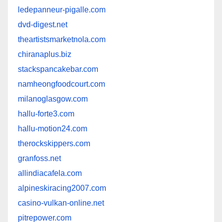
ledepanneur-pigalle.com
dvd-digest.net
theartistsmarketnola.com
chiranaplus.biz
stackspancakebar.com
namheongfoodcourt.com
milanoglasgow.com
hallu-forte3.com
hallu-motion24.com
therockskippers.com
granfoss.net
allindiacafela.com
alpineskiracing2007.com
casino-vulkan-online.net
pitrepower.com