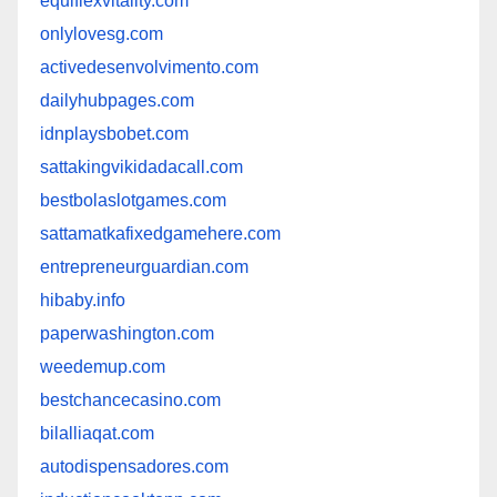
equiflexvitality.com
onlylovesg.com
activedesenvolvimento.com
dailyhubpages.com
idnplaysbobet.com
sattakingvikidadacall.com
bestbolaslotgames.com
sattamatkafixedgamehere.com
entrepreneurguardian.com
hibaby.info
paperwashington.com
weedemup.com
bestchancecasino.com
bilalliaqat.com
autodispensadores.com