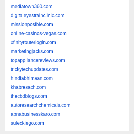
mediatown360.com
digitaleyestrainclinic.com
missionposible.com
online-casinos-vegas.com
xfinityrouterlogin.com
marketingjacks.com
topappliancereviews.com
trickytechupdates.com
hindiabhimaan.com
khabresach.com
thecbdblogs.com
autoresearchchemicals.com
apnabusinesskaro.com
suleckiego.com