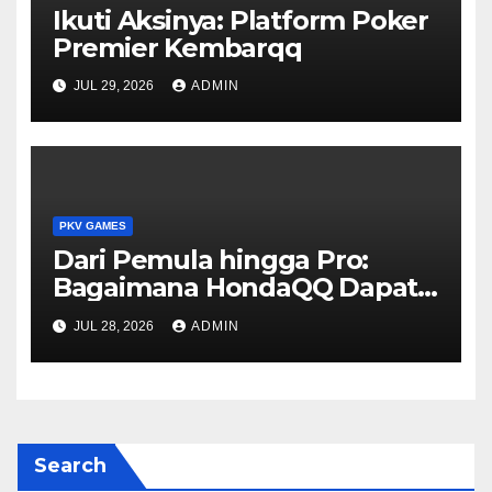
Ikuti Aksinya: Platform Poker
Premier Kembarqq
JUL 29, 2026
ADMIN
PKV GAMES
Dari Pemula hingga Pro:
Bagaimana HondaQQ Dapat
Membantu Meningkatkan
JUL 28, 2026
ADMIN
Permainan Poker Anda
Search