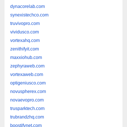
dynacorelab.com
synexistechco.com
truvivopro.com
vividusco.com
vortexahq.com
zenithifyit.com
maxxiohub.com
zephyraweb.com
vortexaweb.com
optigeniusco.com
novuspherex.com
novaevopro.com
trusparktech.com
trubrandzhq.com
boostifynet.com