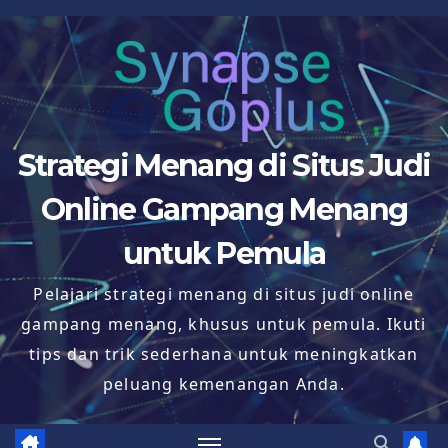
Skip
to
content
Strategi Menang di Situs Judi
Online Gampang Menang
untuk Pemula
Pelajari strategi menang di situs judi online
gampang menang, khusus untuk pemula. Ikuti
tips dan trik sederhana untuk meningkatkan
peluang kemenangan Anda.