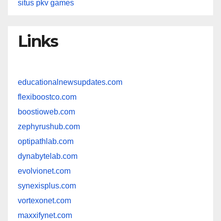
situs pkv games
Links
educationalnewsupdates.com
flexiboostco.com
boostioweb.com
zephyrushub.com
optipathlab.com
dynabytelab.com
evolvionet.com
synexisplus.com
vortexonet.com
maxxifynet.com