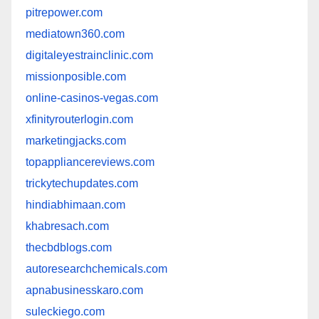
pitrepower.com
mediatown360.com
digitaleyestrainclinic.com
missionposible.com
online-casinos-vegas.com
xfinityrouterlogin.com
marketingjacks.com
topappliancereviews.com
trickytechupdates.com
hindiabhimaan.com
khabresach.com
thecbdblogs.com
autoresearchchemicals.com
apnabusinesskaro.com
suleckiego.com