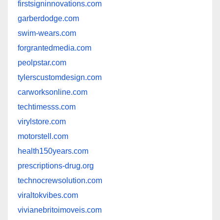
firstsigninnovations.com
garberdodge.com
swim-wears.com
forgrantedmedia.com
peolpstar.com
tylerscustomdesign.com
carworksonline.com
techtimesss.com
virylstore.com
motorstell.com
health150years.com
prescriptions-drug.org
technocrewsolution.com
viraltokvibes.com
vivianebritoimoveis.com