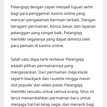
Pelangiqq dengan cepat menjadi tujuan akhir
bagi para penggemar kasino online yang
mencari pengalaman bermain terbaik. Dengan
beragam permainan, bonus besar, dan layanan
pelanggan yang sangat baik, Pelangiqq
memiliki segalanya yang dapat diminta oleh
para pemain di kasino online.
Salah satu daya tarik terbesar Pelangiqq
adalah pilihan permainannya yang
mengesankan. Dari permainan meja klasik
seperti blackjack dan roulette hingga mesin
slot populer dan video poker, Pelangiqq
memiliki sesuatu untuk semua orang. Situs ini
terus menambahkan permainan baru untuk
menjaga hal-hal tetap segar dan menarik bagi