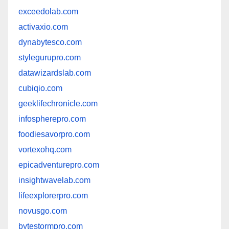
exceedolab.com
activaxio.com
dynabytesco.com
stylegurupro.com
datawizardslab.com
cubiqio.com
geeklifechronicle.com
infospherepro.com
foodiesavorpro.com
vortexohq.com
epicadventurepro.com
insightwavelab.com
lifeexplorerpro.com
novusgo.com
bytestormpro.com