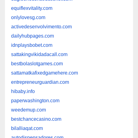
equiflexvitality.com
onlylovesg.com
activedesenvolvimento.com
dailyhubpages.com
idnplaysbobet.com
sattakingvikidadacall.com
bestbolaslotgames.com
sattamatkafixedgamehere.com
entrepreneurguardian.com
hibaby.info
paperwashington.com
weedemup.com
bestchancecasino.com
bilalliaqat.com
autodispensadores.com