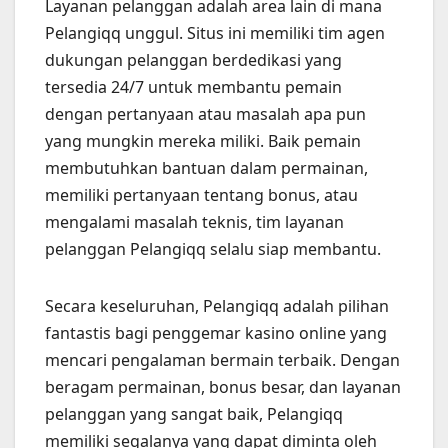
Layanan pelanggan adalah area lain di mana
Pelangiqq unggul. Situs ini memiliki tim agen
dukungan pelanggan berdedikasi yang
tersedia 24/7 untuk membantu pemain
dengan pertanyaan atau masalah apa pun
yang mungkin mereka miliki. Baik pemain
membutuhkan bantuan dalam permainan,
memiliki pertanyaan tentang bonus, atau
mengalami masalah teknis, tim layanan
pelanggan Pelangiqq selalu siap membantu.
Secara keseluruhan, Pelangiqq adalah pilihan
fantastis bagi penggemar kasino online yang
mencari pengalaman bermain terbaik. Dengan
beragam permainan, bonus besar, dan layanan
pelanggan yang sangat baik, Pelangiqq
memiliki segalanya yang dapat diminta oleh