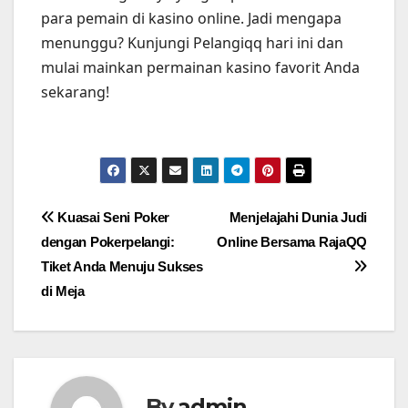
para pemain di kasino online. Jadi mengapa
menunggu? Kunjungi Pelangiqq hari ini dan
mulai mainkan permainan kasino favorit Anda
sekarang!
Post
Kuasai Seni Poker
Menjelajahi Dunia Judi
dengan Pokerpelangi:
Online Bersama RajaQQ
navigation
Tiket Anda Menuju Sukses
di Meja
By
admin